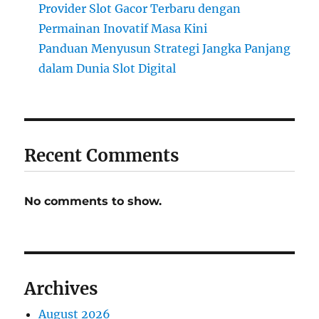
Provider Slot Gacor Terbaru dengan
Permainan Inovatif Masa Kini
Panduan Menyusun Strategi Jangka Panjang
dalam Dunia Slot Digital
Recent Comments
No comments to show.
Archives
August 2026