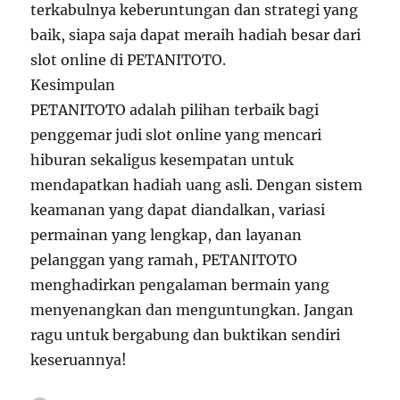
terkabulnya keberuntungan dan strategi yang
baik, siapa saja dapat meraih hadiah besar dari
slot online di PETANITOTO.
Kesimpulan
PETANITOTO adalah pilihan terbaik bagi
penggemar judi slot online yang mencari
hiburan sekaligus kesempatan untuk
mendapatkan hadiah uang asli. Dengan sistem
keamanan yang dapat diandalkan, variasi
permainan yang lengkap, dan layanan
pelanggan yang ramah, PETANITOTO
menghadirkan pengalaman bermain yang
menyenangkan dan menguntungkan. Jangan
ragu untuk bergabung dan buktikan sendiri
keseruannya!