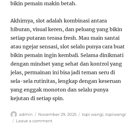
bikin pemain makin betah.
Akhirnya, slot adalah kombinasi antara
hiburan, visual keren, dan peluang yang bikin
setiap putaran terasa fresh. Mau main santai
atau ngejar sensasi, slot selalu punya cara buat
bikin pemain ingin kembali. Selama dinikmati
dengan mindset yang sehat dan kontrol yang
jelas, permainan ini bisa jadi teman seru di
sela-sela rutinitas, lengkap dengan keseruan
yang enggak monoton dan selalu punya
kejutan di setiap spin.
Author
Posted
Tags
admin
November 29, 2025
topi wangi
,
topiwangi
on
on
Leave a comment
Sensasi
Putaran