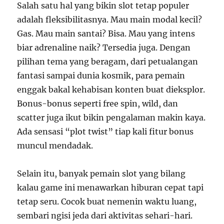
Salah satu hal yang bikin slot tetap populer
adalah fleksibilitasnya. Mau main modal kecil?
Gas. Mau main santai? Bisa. Mau yang intens
biar adrenaline naik? Tersedia juga. Dengan
pilihan tema yang beragam, dari petualangan
fantasi sampai dunia kosmik, para pemain
enggak bakal kehabisan konten buat dieksplor.
Bonus-bonus seperti free spin, wild, dan
scatter juga ikut bikin pengalaman makin kaya.
Ada sensasi “plot twist” tiap kali fitur bonus
muncul mendadak.
Selain itu, banyak pemain slot yang bilang
kalau game ini menawarkan hiburan cepat tapi
tetap seru. Cocok buat nemenin waktu luang,
sembari ngisi jeda dari aktivitas sehari-hari.