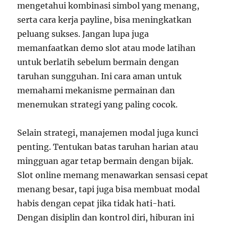
mengetahui kombinasi simbol yang menang,
serta cara kerja payline, bisa meningkatkan
peluang sukses. Jangan lupa juga
memanfaatkan demo slot atau mode latihan
untuk berlatih sebelum bermain dengan
taruhan sungguhan. Ini cara aman untuk
memahami mekanisme permainan dan
menemukan strategi yang paling cocok.
Selain strategi, manajemen modal juga kunci
penting. Tentukan batas taruhan harian atau
mingguan agar tetap bermain dengan bijak.
Slot online memang menawarkan sensasi cepat
menang besar, tapi juga bisa membuat modal
habis dengan cepat jika tidak hati-hati.
Dengan disiplin dan kontrol diri, hiburan ini