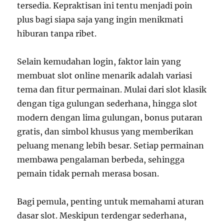
tersedia. Kepraktisan ini tentu menjadi poin
plus bagi siapa saja yang ingin menikmati
hiburan tanpa ribet.
Selain kemudahan login, faktor lain yang
membuat slot online menarik adalah variasi
tema dan fitur permainan. Mulai dari slot klasik
dengan tiga gulungan sederhana, hingga slot
modern dengan lima gulungan, bonus putaran
gratis, dan simbol khusus yang memberikan
peluang menang lebih besar. Setiap permainan
membawa pengalaman berbeda, sehingga
pemain tidak pernah merasa bosan.
Bagi pemula, penting untuk memahami aturan
dasar slot. Meskipun terdengar sederhana,