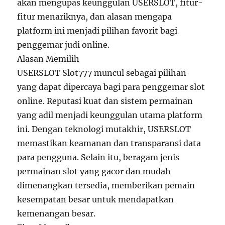
akan mengupas keunggulan USERSLOT, fitur-
fitur menariknya, dan alasan mengapa
platform ini menjadi pilihan favorit bagi
penggemar judi online.
Alasan Memilih
USERSLOT Slot777 muncul sebagai pilihan
yang dapat dipercaya bagi para penggemar slot
online. Reputasi kuat dan sistem permainan
yang adil menjadi keunggulan utama platform
ini. Dengan teknologi mutakhir, USERSLOT
memastikan keamanan dan transparansi data
para pengguna. Selain itu, beragam jenis
permainan slot yang gacor dan mudah
dimenangkan tersedia, memberikan pemain
kesempatan besar untuk mendapatkan
kemenangan besar.