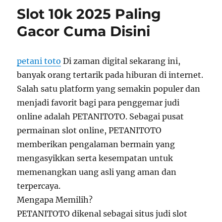
Slot
Slot 10k 2025 Paling
yang
Bikin
Gacor Cuma Disini
Makin
Penasaran
petani toto
Di zaman digital sekarang ini,
banyak orang tertarik pada hiburan di internet.
Salah satu platform yang semakin populer dan
menjadi favorit bagi para penggemar judi
online adalah PETANITOTO. Sebagai pusat
permainan slot online, PETANITOTO
memberikan pengalaman bermain yang
mengasyikkan serta kesempatan untuk
memenangkan uang asli yang aman dan
terpercaya.
Mengapa Memilih?
PETANITOTO dikenal sebagai situs judi slot