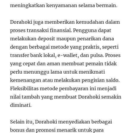
meningkatkan kenyamanan selama bermain.
Dorahoki juga memberikan kemudahan dalam
proses transaksi finansial. Pengguna dapat
melakukan deposit maupun penarikan dana
dengan berbagai metode yang praktis, seperti
transfer bank lokal, e-wallet, dan pulsa. Proses
yang cepat dan aman membuat pemain tidak
perlu menunggu lama untuk menikmati
kemenangan atau melakukan pengisian saldo.
Fleksibilitas metode pembayaran ini menjadi
nilai tambah yang membuat Dorahoki semakin
diminati.
Selain itu, Dorahoki menyediakan berbagai
bonus dan promosi menarik untuk para