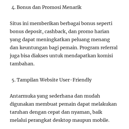
Bonus dan Promosi Menarik
Situs ini memberikan berbagai bonus seperti
bonus deposit, cashback, dan promo harian
yang dapat meningkatkan peluang menang
dan keuntungan bagi pemain. Program referral
juga bisa diakses untuk mendapatkan komisi
tambahan.
Tampilan Website User-Friendly
Antarmuka yang sederhana dan mudah
digunakan membuat pemain dapat melakukan
taruhan dengan cepat dan nyaman, baik
melalui perangkat desktop maupun mobile.