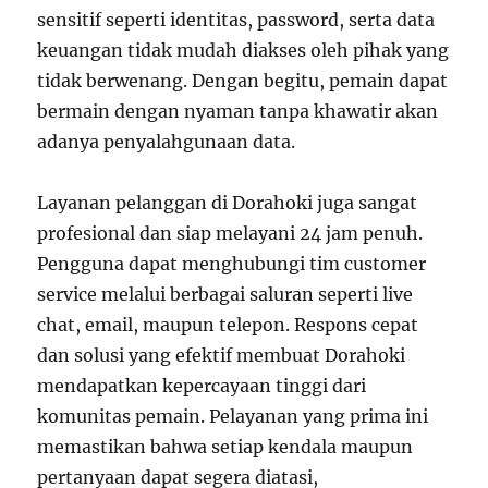
sensitif seperti identitas, password, serta data
keuangan tidak mudah diakses oleh pihak yang
tidak berwenang. Dengan begitu, pemain dapat
bermain dengan nyaman tanpa khawatir akan
adanya penyalahgunaan data.
Layanan pelanggan di Dorahoki juga sangat
profesional dan siap melayani 24 jam penuh.
Pengguna dapat menghubungi tim customer
service melalui berbagai saluran seperti live
chat, email, maupun telepon. Respons cepat
dan solusi yang efektif membuat Dorahoki
mendapatkan kepercayaan tinggi dari
komunitas pemain. Pelayanan yang prima ini
memastikan bahwa setiap kendala maupun
pertanyaan dapat segera diatasi,