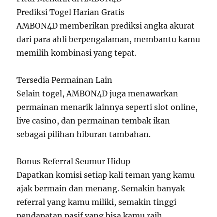
Prediksi Togel Harian Gratis
AMBON4D memberikan prediksi angka akurat
dari para ahli berpengalaman, membantu kamu
memilih kombinasi yang tepat.
Tersedia Permainan Lain
Selain togel, AMBON4D juga menawarkan
permainan menarik lainnya seperti slot online,
live casino, dan permainan tembak ikan
sebagai pilihan hiburan tambahan.
Bonus Referral Seumur Hidup
Dapatkan komisi setiap kali teman yang kamu
ajak bermain dan menang. Semakin banyak
referral yang kamu miliki, semakin tinggi
pendapatan pasif yang bisa kamu raih.