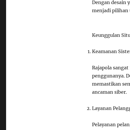
Dengan desain 
menjadi pilihan 
Keunggulan Situ
Keamanan Siste
Rajapola sangat
penggunanya. De
memastikan semu
ancaman siber.
Layanan Pelang
Pelayanan pela