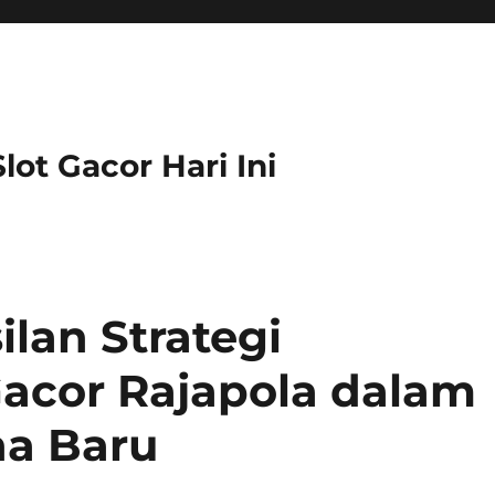
lot Gacor Hari Ini
ilan Strategi
Gacor Rajapola dalam
a Baru