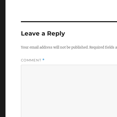
Leave a Reply
Your email address will not be published.
Required fields
COMMENT
*