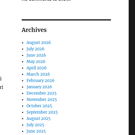
Archives
August 2026
July 2026
June 2026
May 2026
April 2026
March 2026
i
February 2026
ri
January 2026
December 2025
November 2025
October 2025
September 2025
August 2025
July 2025
n
June 2025