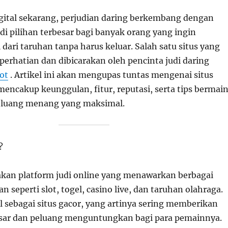
ital sekarang, perjudian daring berkembang dengan
i pilihan terbesar bagi banyak orang yang ingin
 dari taruhan tanpa harus keluar. Salah satu situs yang
perhatian dan dibicarakan oleh pencinta judi daring
ot
. Artikel ini akan mengupas tuntas mengenai situs
mencakup keunggulan, fitur, reputasi, serta tips bermai
eluang menang yang maksimal.
?
kan platform judi online yang menawarkan berbagai
seperti slot, togel, casino live, dan taruhan olahraga.
al sebagai situs gacor, yang artinya sering memberikan
ar dan peluang menguntungkan bagi para pemainnya.