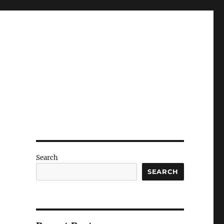
Search
SEARCH