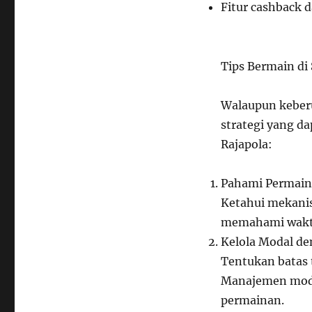
Fitur cashback
Tips Bermain di
Walaupun keberu
strategi yang 
Rajapola:
Pahami Permain
Ketahui mekanis
memahami waktu
Kelola Modal de
Tentukan batas 
Manajemen moda
permainan.