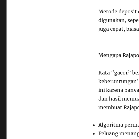
Metode deposit 
digunakan, seper
juga cepat, bia
Mengapa Rajapol
Kata “gacor” be
keberuntungan”
ini karena ban
dan hasil memuas
membuat Rajapol
Algoritma perma
Peluang menang 