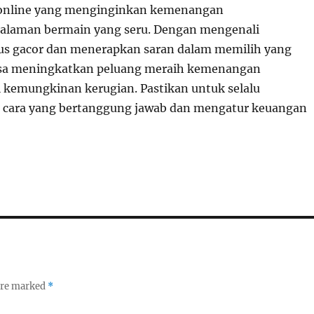
 online yang menginginkan kemenangan
galaman bermain yang seru. Dengan mengenali
itus gacor dan menerapkan saran dalam memilih yang
bisa meningkatkan peluang meraih kemenangan
kemungkinan kerugian. Pastikan untuk selalu
 cara yang bertanggung jawab dan mengatur keuangan
 are marked
*