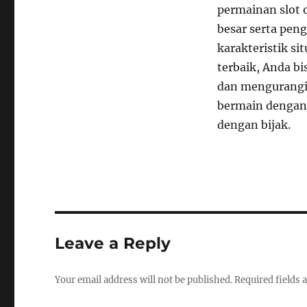
permainan slot
besar serta pen
karakteristik s
terbaik, Anda 
dan mengurangi 
bermain dengan
dengan bijak.
Leave a Reply
Your email address will not be published.
Required fields