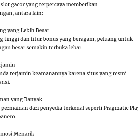
s slot gacor yang terpercaya memberikan
ngan, antara lain:
ng yang Lebih Besar
 tinggi dan fitur bonus yang beragam, peluang untuk
an besar semakin terbuka lebar.
rjamin
nda terjamin keamanannya karena situs yang resmi
ensi.
inan yang Banyak
 permainan dari penyedia terkenal seperti Pragmatic Pla
banero.
omosi Menarik