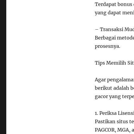
Terdapat bonus d
yang dapat men
– Transaksi Mu
Berbagai metode
prosesnya.
Tips Memilih Sit
Agar pengalama
berikut adalah b
gacor yang terp
1. Periksa Lisen
Pastikan situs te
PAGCOR, MGA, at