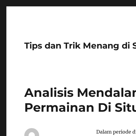
Tips dan Trik Menang di S
Analisis Mendala
Permainan Di Situ
Dalam periode di