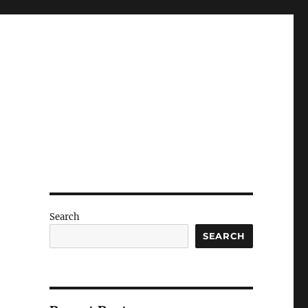
Search
SEARCH