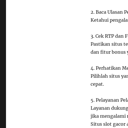
2. Baca Ulasan 
Ketahui pengalam
3. Cek RTP dan 
Pastikan situs 
dan fitur bonus
4. Perhatikan 
Pilihlah situs
cepat.
5. Pelayanan Pe
Layanan dukunga
jika mengalami 
Situs slot gacor