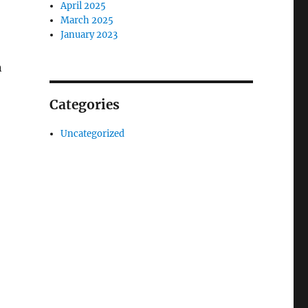
April 2025
March 2025
January 2023
n
Categories
Uncategorized