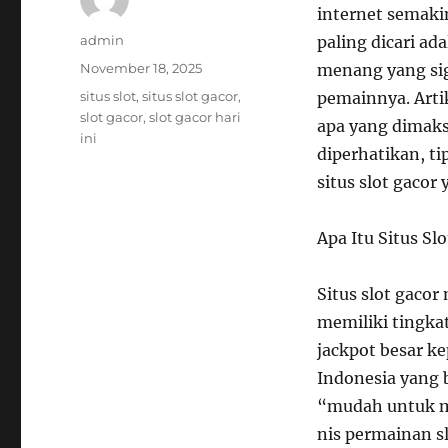
internet semakin
Author
admin
paling dicari ad
Posted
November 18, 2025
menang yang si
on
Tags
situs slot
,
situs slot gacor
,
pemainnya. Arti
slot gacor
,
slot gacor hari
apa yang dimaksu
ini
diperhatikan, ti
situs slot gacor
Apa Itu Situs Sl
Situs slot gaco
memiliki tingka
jackpot besar ke
Indonesia yang 
“mudah untuk m
nis permainan s