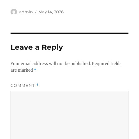
Author
Posted
admin
May 14, 2026
on
Leave a Reply
Your email address will not be published.
Required fields
are marked
*
COMMENT
*