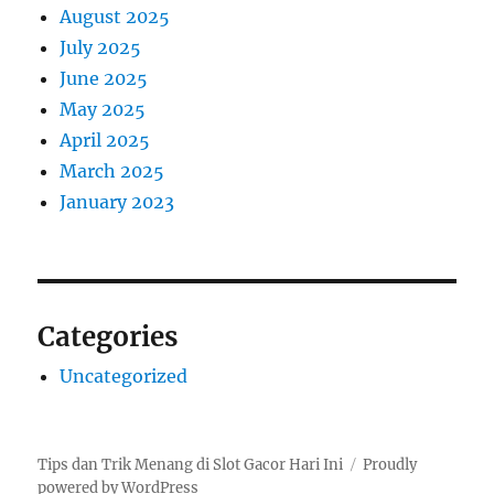
August 2025
July 2025
June 2025
May 2025
April 2025
March 2025
January 2023
Categories
Uncategorized
Tips dan Trik Menang di Slot Gacor Hari Ini
Proudly
powered by WordPress