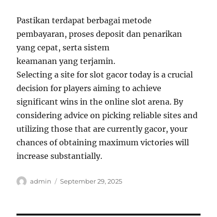
Pastikan terdapat berbagai metode
pembayaran, proses deposit dan penarikan
yang cepat, serta sistem
keamanan yang terjamin.
Selecting a site for slot gacor today is a crucial
decision for players aiming to achieve
significant wins in the online slot arena. By
considering advice on picking reliable sites and
utilizing those that are currently gacor, your
chances of obtaining maximum victories will
increase substantially.
Author
Posted
admin
September 29, 2025
on