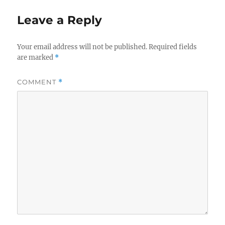
Leave a Reply
Your email address will not be published.
Required fields
are marked
*
COMMENT
*