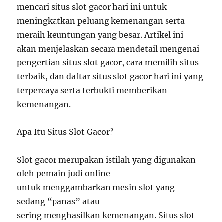
mencari situs slot gacor hari ini untuk
meningkatkan peluang kemenangan serta
meraih keuntungan yang besar. Artikel ini
akan menjelaskan secara mendetail mengenai
pengertian situs slot gacor, cara memilih situs
terbaik, dan daftar situs slot gacor hari ini yang
terpercaya serta terbukti memberikan
kemenangan.
Apa Itu Situs Slot Gacor?
Slot gacor merupakan istilah yang digunakan
oleh pemain judi online
untuk menggambarkan mesin slot yang
sedang “panas” atau
sering menghasilkan kemenangan. Situs slot