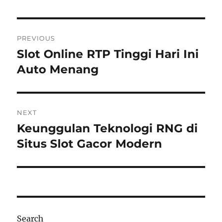
Post
PREVIOUS
navigation
Slot Online RTP Tinggi Hari Ini
Previous
post:
Auto Menang
NEXT
Keunggulan Teknologi RNG di
Next
post:
Situs Slot Gacor Modern
Search