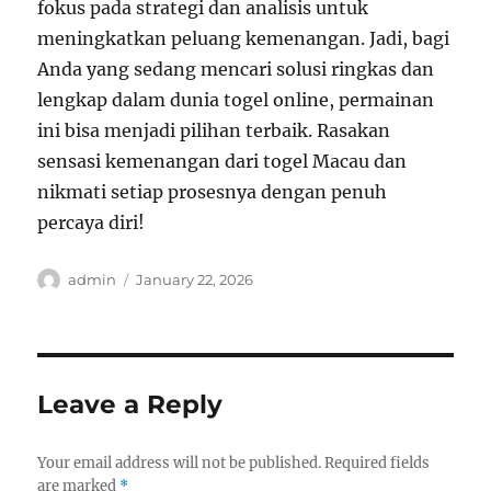
fokus pada strategi dan analisis untuk
meningkatkan peluang kemenangan. Jadi, bagi
Anda yang sedang mencari solusi ringkas dan
lengkap dalam dunia togel online, permainan
ini bisa menjadi pilihan terbaik. Rasakan
sensasi kemenangan dari togel Macau dan
nikmati setiap prosesnya dengan penuh
percaya diri!
Author
Posted
admin
January 22, 2026
on
Leave a Reply
Your email address will not be published.
Required fields
are marked
*