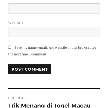
WEBSITE
Save my name, email, and website in this browser for
the next time I comment.
Post
PREVIOUS
navigation
Trik Menang di Togel Macau
Previous