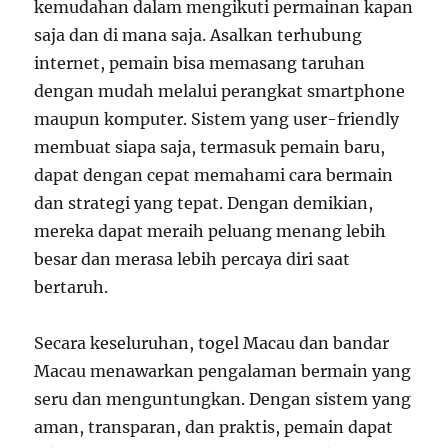
kemudahan dalam mengikuti permainan kapan
saja dan di mana saja. Asalkan terhubung
internet, pemain bisa memasang taruhan
dengan mudah melalui perangkat smartphone
maupun komputer. Sistem yang user-friendly
membuat siapa saja, termasuk pemain baru,
dapat dengan cepat memahami cara bermain
dan strategi yang tepat. Dengan demikian,
mereka dapat meraih peluang menang lebih
besar dan merasa lebih percaya diri saat
bertaruh.
Secara keseluruhan, togel Macau dan bandar
Macau menawarkan pengalaman bermain yang
seru dan menguntungkan. Dengan sistem yang
aman, transparan, dan praktis, pemain dapat