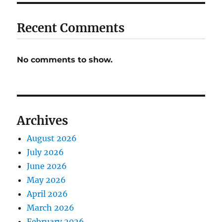
Recent Comments
No comments to show.
Archives
August 2026
July 2026
June 2026
May 2026
April 2026
March 2026
February 2026