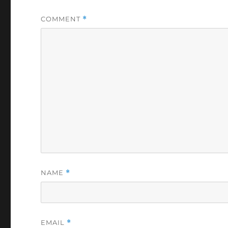
COMMENT
*
NAME
*
EMAIL
*