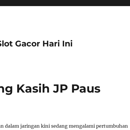
lot Gacor Hari Ini
g Kasih JP Paus
ian dalam jaringan kini sedang mengalami pertumbuhan