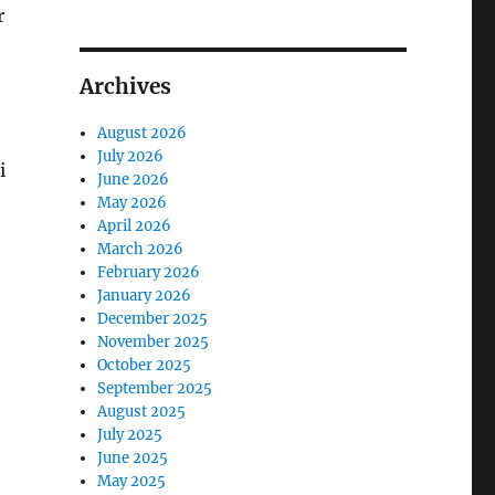
r
Archives
August 2026
July 2026
i
June 2026
May 2026
April 2026
March 2026
February 2026
January 2026
December 2025
November 2025
October 2025
September 2025
August 2025
July 2025
June 2025
May 2025