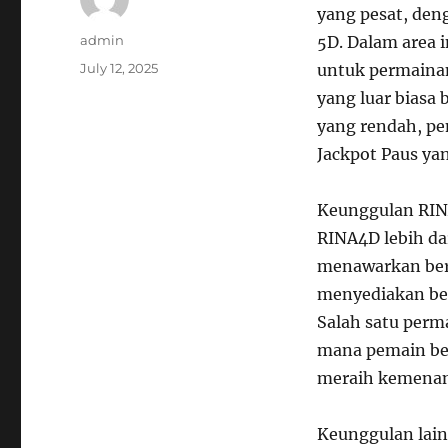
yang pesat, den
Author
admin
5D. Dalam area i
Posted
July 12, 2025
untuk permainan
on
yang luar biasa 
yang rendah, p
Jackpot Paus ya
Keunggulan RIN
RINA4D lebih dar
menawarkan berb
menyediakan ber
Salah satu perm
mana pemain be
meraih kemenan
Keunggulan lainn