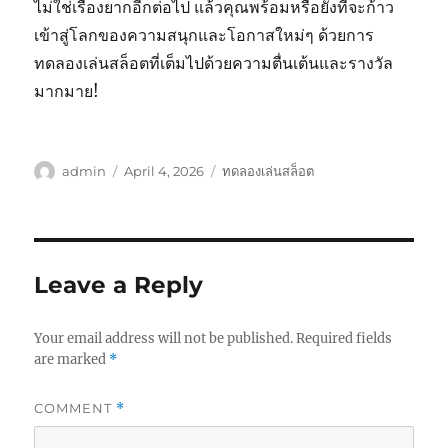
ไม่ใช่เรื่องยากอีกต่อไป แล้วคุณพร้อมหรือยังที่จะก้าว
เข้าสู่โลกของความสนุกและโอกาสใหม่ๆ ด้วยการ
ทดลองเล่นสล็อตที่เต็มไปด้วยความตื่นเต้นและรางวัล
มากมาย!
Author
Posted
Tags
admin
April 4, 2026
ทดลองเล่นสล็อต
on
Leave a Reply
Your email address will not be published.
Required fields
are marked
*
COMMENT
*