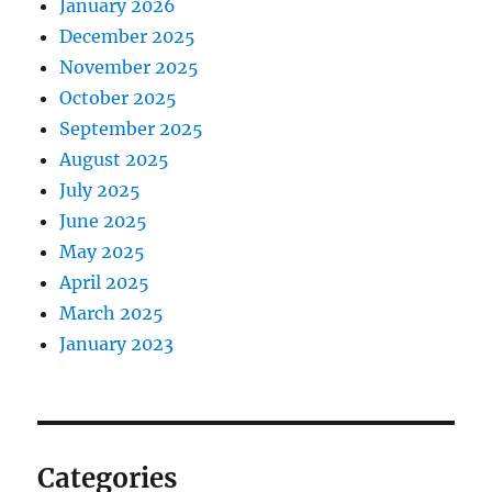
January 2026
December 2025
November 2025
October 2025
September 2025
August 2025
July 2025
June 2025
May 2025
April 2025
March 2025
January 2023
Categories