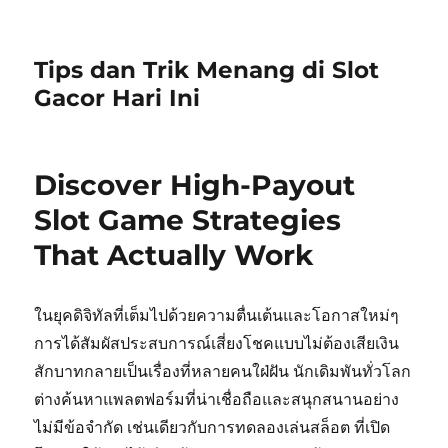
Tips dan Trik Menang di Slot
Gacor Hari Ini
Discover High-Payout
Slot Game Strategies
That Actually Work
ในยุคดิจิทัลที่เต็มไปด้วยความตื่นเต้นและโอกาสใหม่ๆ
การได้สัมผัสประสบการณ์เสี่ยงโชคแบบไม่ต้องเสียเงิน
สักบาทกลายเป็นเรื่องที่หลายคนใฝ่ฝัน นักเดิมพันทั่วโลก
ต่างค้นหาแพลตฟอร์มที่น่าเชื่อถือและสนุกสนานอย่าง
ไม่มีข้อจำกัด เช่นเดียวกับการทดลองเล่นสล็อต ที่เปิด