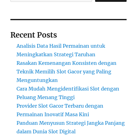
Recent Posts
Analisis Data Hasil Permainan untuk
Meningkatkan Strategi Taruhan
Rasakan Kemenangan Konsisten dengan
Teknik Memilih Slot Gacor yang Paling
Menguntungkan
Cara Mudah Mengidentifikasi Slot dengan
Peluang Menang Tinggi
Provider Slot Gacor Terbaru dengan
Permainan Inovatif Masa Kini
Panduan Menyusun Strategi Jangka Panjang
dalam Dunia Slot Digital