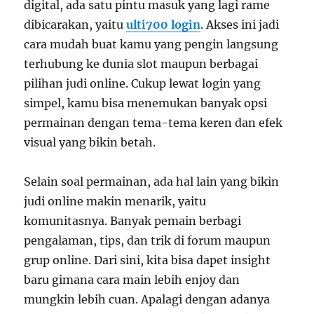
digital, ada satu pintu masuk yang lagi rame
dibicarakan, yaitu
ulti700 login
. Akses ini jadi
cara mudah buat kamu yang pengin langsung
terhubung ke dunia slot maupun berbagai
pilihan judi online. Cukup lewat login yang
simpel, kamu bisa menemukan banyak opsi
permainan dengan tema-tema keren dan efek
visual yang bikin betah.
Selain soal permainan, ada hal lain yang bikin
judi online makin menarik, yaitu
komunitasnya. Banyak pemain berbagi
pengalaman, tips, dan trik di forum maupun
grup online. Dari sini, kita bisa dapet insight
baru gimana cara main lebih enjoy dan
mungkin lebih cuan. Apalagi dengan adanya