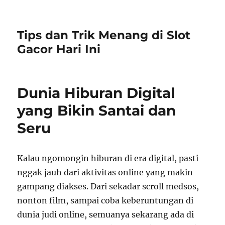
Tips dan Trik Menang di Slot
Gacor Hari Ini
Dunia Hiburan Digital
yang Bikin Santai dan
Seru
Kalau ngomongin hiburan di era digital, pasti
nggak jauh dari aktivitas online yang makin
gampang diakses. Dari sekadar scroll medsos,
nonton film, sampai coba keberuntungan di
dunia judi online, semuanya sekarang ada di