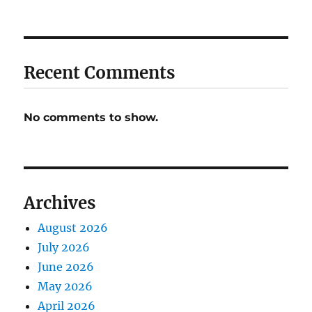
Recent Comments
No comments to show.
Archives
August 2026
July 2026
June 2026
May 2026
April 2026