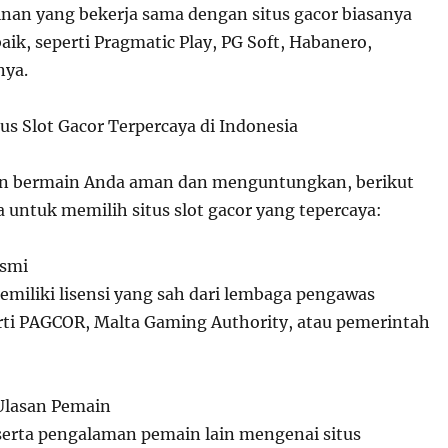
nan yang bekerja sama dengan situs gacor biasanya
aik, seperti Pragmatic Play, PG Soft, Habanero,
nya.
us Slot Gacor Terpercaya di Indonesia
n bermain Anda aman dan menguntungkan, berikut
a untuk memilih situs slot gacor yang tepercaya:
esmi
emiliki lisensi yang sah dari lembaga pengawas
ti PAGCOR, Malta Gaming Authority, atau pemerintah
Ulasan Pemain
 serta pengalaman pemain lain mengenai situs