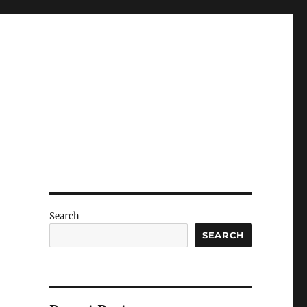
Search
SEARCH