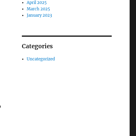
April 2025
March 2025
January 2023
Categories
Uncategorized
p