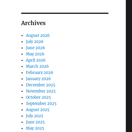
Archives
August 2026
t
July 2026
June 2026
May 2026
April 2026
March 2026
February 2026
January 2026
December 2025
November 2025
October 2025
September 2025
August 2025
July 2025
June 2025
May 2025