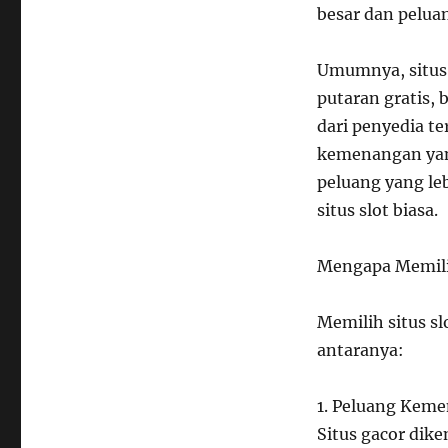
besar dan pelua
Umumnya, situs 
putaran gratis, 
dari penyedia te
kemenangan yang
peluang yang l
situs slot biasa.
Mengapa Memilih
Memilih situs sl
antaranya:
1. Peluang Kem
Situs gacor dike