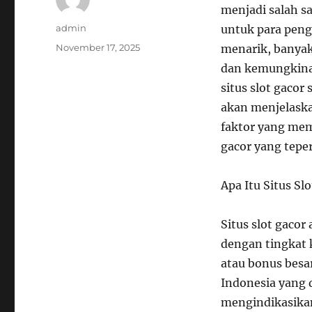
menjadi salah sa
Author
admin
untuk para pen
Posted
November 17, 2025
menarik, banyak
on
dan kemungkina
situs slot gacor
akan menjelaska
faktor yang mem
gacor yang teper
Apa Itu Situs Sl
Situs slot gacor
dengan tingkat 
atau bonus besar
Indonesia yang 
mengindikasika