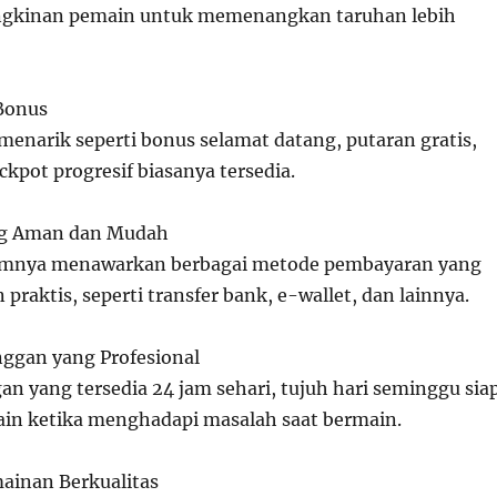
gkinan pemain untuk memenangkan taruhan lebih
 Bonus
enarik seperti bonus selamat datang, putaran gratis,
ckpot progresif biasanya tersedia.
ang Aman dan Mudah
umnya menawarkan berbagai metode pembayaran yang
 praktis, seperti transfer bank, e-wallet, dan lainnya.
nggan yang Profesional
n yang tersedia 24 jam sehari, tujuh hari seminggu sia
n ketika menghadapi masalah saat bermain.
ainan Berkualitas