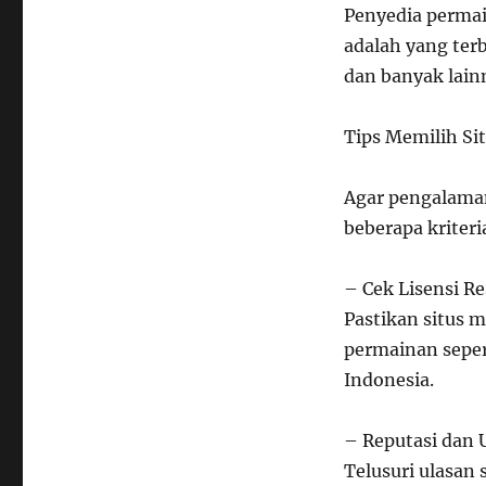
Penyedia permai
adalah yang terb
dan banyak lain
Tips Memilih Sit
Agar pengalama
beberapa kriteri
– Cek Lisensi R
Pastikan situs m
permainan seper
Indonesia.
– Reputasi dan 
Telusuri ulasan