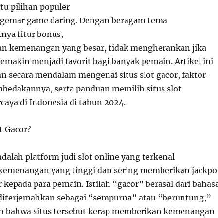
tu pilihan populer
ggemar game daring. Dengan beragam tema
nya fitur bonus,
n kemenangan yang besar, tidak mengherankan jika
 semakin menjadi favorit bagi banyak pemain. Artikel ini
n secara mendalam mengenai situs slot gacor, faktor-
bedakannya, serta panduan memilih situs slot
caya di Indonesia di tahun 2024.
ot Gacor?
 adalah platform judi slot online yang terkenal
kemenangan yang tinggi dan sering memberikan jackpo
 kepada para pemain. Istilah “gacor” berasal dari bahas
diterjemahkan sebagai “sempurna” atau “beruntung,”
n bahwa situs tersebut kerap memberikan kemenangan