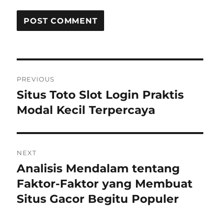
Post
PREVIOUS
navigation
Situs Toto Slot Login Praktis
Previous
post:
Modal Kecil Terpercaya
NEXT
Analisis Mendalam tentang
Next
post:
Faktor-Faktor yang Membuat
Situs Gacor Begitu Populer