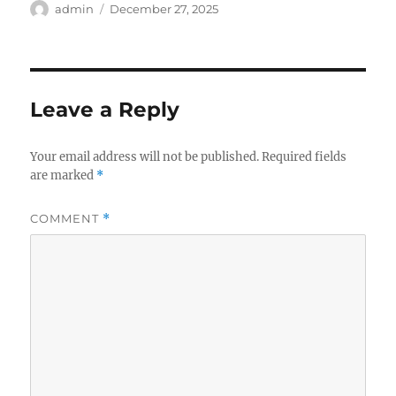
Author
Posted
admin
December 27, 2025
on
Leave a Reply
Your email address will not be published.
Required fields
are marked
*
COMMENT
*