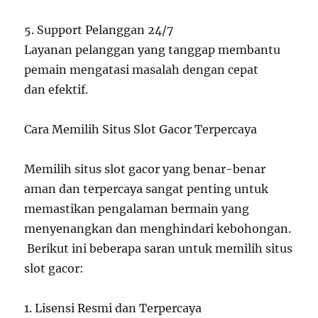
5. Support Pelanggan 24/7
Layanan pelanggan yang tanggap membantu
pemain mengatasi masalah dengan cepat
dan efektif.
Cara Memilih Situs Slot Gacor Terpercaya
Memilih situs slot gacor yang benar-benar
aman dan terpercaya sangat penting untuk
memastikan pengalaman bermain yang
menyenangkan dan menghindari kebohongan.
Berikut ini beberapa saran untuk memilih situs
slot gacor:
1. Lisensi Resmi dan Terpercaya