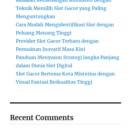
Rasakan Kemenangan Konsisten dengan
Teknik Memilih Slot Gacor yang Paling
Menguntungkan
Cara Mudah Mengidentifikasi Slot dengan
Peluang Menang Tinggi
Provider Slot Gacor Terbaru dengan
Permainan Inovatif Masa Kini
Panduan Menyusun Strategi Jangka Panjang
dalam Dunia Slot Digital
Slot Gacor Bertema Kota Misterius dengan
Visual Fantasi Berkualitas Tinggi
Recent Comments