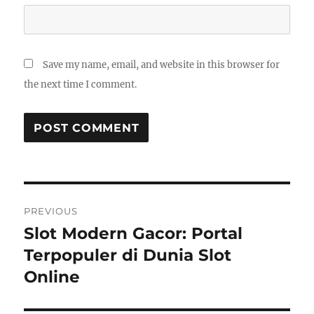
Save my name, email, and website in this browser for
the next time I comment.
Post
PREVIOUS
navigation
Slot Modern Gacor: Portal
Previous
post:
Terpopuler di Dunia Slot
Online