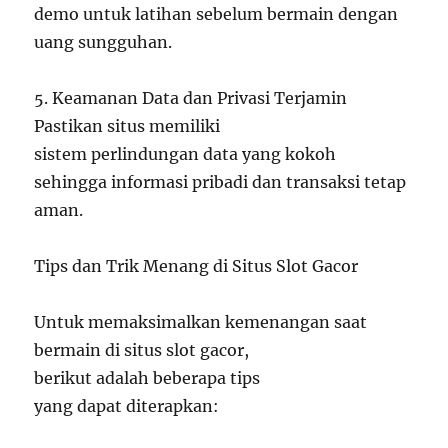
demo untuk latihan sebelum bermain dengan
uang sungguhan.
5. Keamanan Data dan Privasi Terjamin
Pastikan situs memiliki
sistem perlindungan data yang kokoh
sehingga informasi pribadi dan transaksi tetap
aman.
Tips dan Trik Menang di Situs Slot Gacor
Untuk memaksimalkan kemenangan saat
bermain di situs slot gacor,
berikut adalah beberapa tips
yang dapat diterapkan: