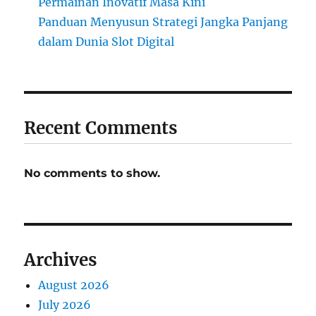
Permainan Inovatif Masa Kini
Panduan Menyusun Strategi Jangka Panjang
dalam Dunia Slot Digital
Recent Comments
No comments to show.
Archives
August 2026
July 2026