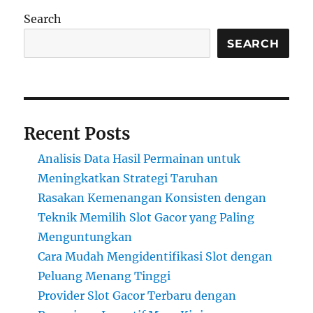
Search
SEARCH
Recent Posts
Analisis Data Hasil Permainan untuk
Meningkatkan Strategi Taruhan
Rasakan Kemenangan Konsisten dengan
Teknik Memilih Slot Gacor yang Paling
Menguntungkan
Cara Mudah Mengidentifikasi Slot dengan
Peluang Menang Tinggi
Provider Slot Gacor Terbaru dengan