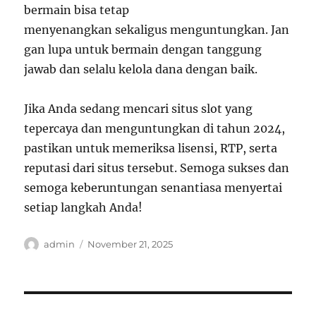
bermain bisa tetap
menyenangkan sekaligus menguntungkan. Jan
gan lupa untuk bermain dengan tanggung
jawab dan selalu kelola dana dengan baik.
Jika Anda sedang mencari situs slot yang
tepercaya dan menguntungkan di tahun 2024,
pastikan untuk memeriksa lisensi, RTP, serta
reputasi dari situs tersebut. Semoga sukses dan
semoga keberuntungan senantiasa menyertai
setiap langkah Anda!
Author
Posted
admin
November 21, 2025
on