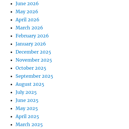
June 2026
May 2026
April 2026
March 2026
February 2026
January 2026
December 2025
November 2025
October 2025
September 2025
August 2025
July 2025
June 2025
May 2025
April 2025
March 2025