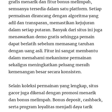
grafis menarik dan fitur bonus melimpah,
semuanya tersedia dalam satu platform. Setiap
permainan dirancang dengan algoritma yang
adil dan transparan, memastikan kejujuran
dalam setiap putaran. Banyak dari situs ini juga
menawarkan demo gratis sehingga pemain
dapat berlatih sebelum memasang taruhan
dengan uang asli. Fitur ini sangat membantu
dalam memahami mekanisme permainan
sekaligus meningkatkan peluang meraih
kemenangan besar secara konsisten.
Selain koleksi permainan yang lengkap, situs
gacor juga dikenal dengan promosi menarik
dan bonus melimpah. Bonus deposit, cashback,
serta program loyalitas menjadi daya tarik