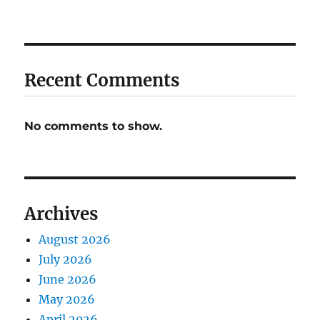
Recent Comments
No comments to show.
Archives
August 2026
July 2026
June 2026
May 2026
April 2026