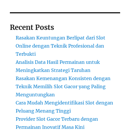
Recent Posts
Rasakan Keuntungan Berlipat dari Slot
Online dengan Teknik Profesional dan
Terbukti
Analisis Data Hasil Permainan untuk
Meningkatkan Strategi Taruhan
Rasakan Kemenangan Konsisten dengan
Teknik Memilih Slot Gacor yang Paling
Menguntungkan
Cara Mudah Mengidentifikasi Slot dengan
Peluang Menang Tinggi
Provider Slot Gacor Terbaru dengan
Permainan Inovatif Masa Kini