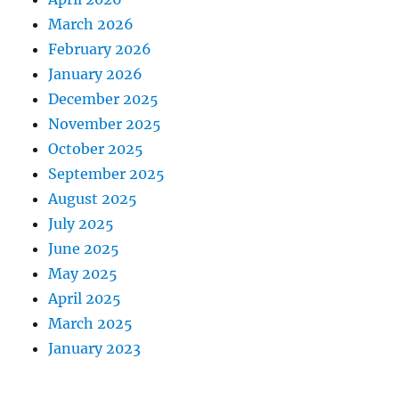
March 2026
February 2026
January 2026
December 2025
November 2025
October 2025
September 2025
August 2025
July 2025
June 2025
May 2025
April 2025
March 2025
January 2023