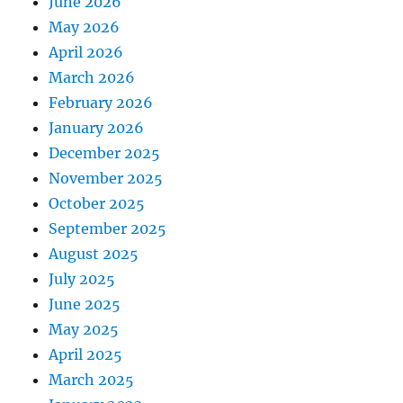
June 2026
May 2026
April 2026
March 2026
February 2026
January 2026
December 2025
November 2025
October 2025
September 2025
August 2025
July 2025
June 2025
May 2025
April 2025
March 2025