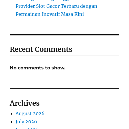
Provider Slot Gacor Terbaru dengan
Permainan Inovatif Masa Kini
Recent Comments
No comments to show.
Archives
August 2026
July 2026