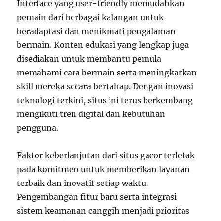
Interface yang user-friendly memudahkan
pemain dari berbagai kalangan untuk
beradaptasi dan menikmati pengalaman
bermain. Konten edukasi yang lengkap juga
disediakan untuk membantu pemula
memahami cara bermain serta meningkatkan
skill mereka secara bertahap. Dengan inovasi
teknologi terkini, situs ini terus berkembang
mengikuti tren digital dan kebutuhan
pengguna.
Faktor keberlanjutan dari situs gacor terletak
pada komitmen untuk memberikan layanan
terbaik dan inovatif setiap waktu.
Pengembangan fitur baru serta integrasi
sistem keamanan canggih menjadi prioritas