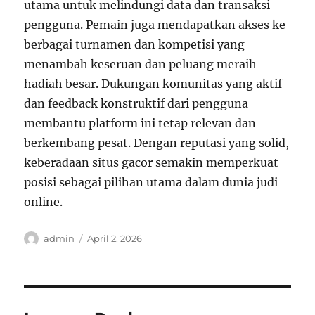
utama untuk melindungi data dan transaksi
pengguna. Pemain juga mendapatkan akses ke
berbagai turnamen dan kompetisi yang
menambah keseruan dan peluang meraih
hadiah besar. Dukungan komunitas yang aktif
dan feedback konstruktif dari pengguna
membantu platform ini tetap relevan dan
berkembang pesat. Dengan reputasi yang solid,
keberadaan situs gacor semakin memperkuat
posisi sebagai pilihan utama dalam dunia judi
online.
Author
Posted
admin
April 2, 2026
on