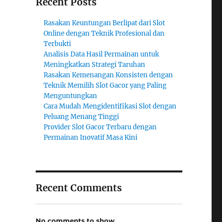
Recent Posts
Rasakan Keuntungan Berlipat dari Slot
Online dengan Teknik Profesional dan
Terbukti
Analisis Data Hasil Permainan untuk
Meningkatkan Strategi Taruhan
Rasakan Kemenangan Konsisten dengan
Teknik Memilih Slot Gacor yang Paling
Menguntungkan
Cara Mudah Mengidentifikasi Slot dengan
Peluang Menang Tinggi
Provider Slot Gacor Terbaru dengan
Permainan Inovatif Masa Kini
Recent Comments
No comments to show.