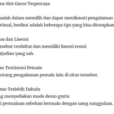
us Slot Gacor Terpercaya
 salah dalam memilih dan dapat menikmati pengalaman
imal, berikut adalah beberapa tips yang bisa diterapkan
tas dan Lisensi
ersebut terdaftar dan memiliki lisensi resmi
erjudian yang sah.
dan Testimoni Pemain
entang pengalaman pemain lain di situs tersebut.
emo Terlebih Dahulu
ang menyediakan mode demo gratis
i permainan sebelum bermain dengan uang sungguhan.