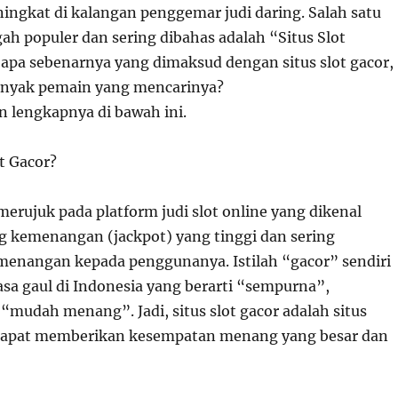
ningkat di kalangan penggemar judi daring. Salah satu
gah populer dan sering dibahas adalah “Situs Slot
apa sebenarnya yang dimaksud dengan situs slot gacor,
nyak pemain yang mencarinya?
n lengkapnya di bawah ini.
ot Gacor?
 merujuk pada platform judi slot online yang dikenal
g kemenangan (jackpot) yang tinggi dan sering
enangan kepada penggunanya. Istilah “gacor” sendiri
asa gaul di Indonesia yang berarti “sempurna”,
 “mudah menang”. Jadi, situs slot gacor adalah situs
dapat memberikan kesempatan menang yang besar dan