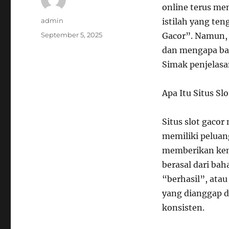
online terus me
Author
admin
istilah yang ten
Posted
September 5, 2025
Gacor”. Namun, 
on
dan mengapa ba
Simak penjelasa
Apa Itu Situs Sl
Situs slot gacor
memiliki peluan
memberikan kem
berasal dari bah
“berhasil”, atau
yang dianggap 
konsisten.