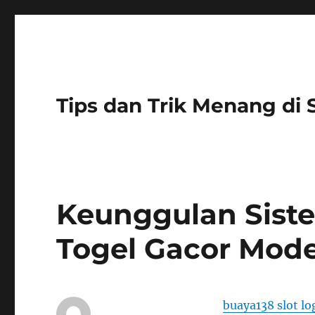
Tips dan Trik Menang di S
Keunggulan Siste
Togel Gacor Mod
buaya138 slot lo