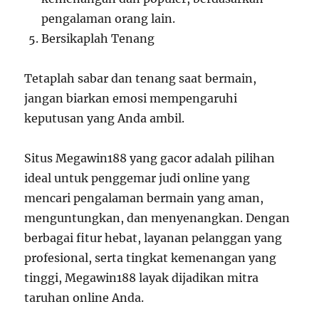
pengalaman orang lain.
Bersikaplah Tenang
Tetaplah sabar dan tenang saat bermain,
jangan biarkan emosi mempengaruhi
keputusan yang Anda ambil.
Situs Megawin188 yang gacor adalah pilihan
ideal untuk penggemar judi online yang
mencari pengalaman bermain yang aman,
menguntungkan, dan menyenangkan. Dengan
berbagai fitur hebat, layanan pelanggan yang
profesional, serta tingkat kemenangan yang
tinggi, Megawin188 layak dijadikan mitra
taruhan online Anda.