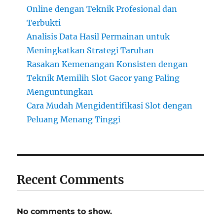
Online dengan Teknik Profesional dan
Terbukti
Analisis Data Hasil Permainan untuk
Meningkatkan Strategi Taruhan
Rasakan Kemenangan Konsisten dengan
Teknik Memilih Slot Gacor yang Paling
Menguntungkan
Cara Mudah Mengidentifikasi Slot dengan
Peluang Menang Tinggi
Recent Comments
No comments to show.