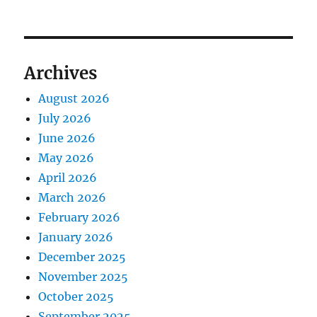
Archives
August 2026
July 2026
June 2026
May 2026
April 2026
March 2026
February 2026
January 2026
December 2025
November 2025
October 2025
September 2025