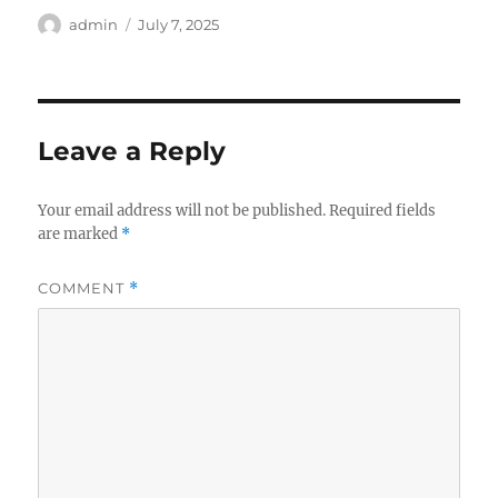
Author
Posted
admin
July 7, 2025
on
Leave a Reply
Your email address will not be published.
Required fields
are marked
*
COMMENT
*