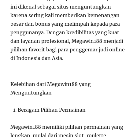
ini dikenal sebagai situs menguntungkan
karena sering kali memberikan kemenangan
besar dan bonus yang melimpah kepada para
penggunanya. Dengan kredibilitas yang kuat
dan layanan profesional, Megawin188 menjadi
pilihan favorit bagi para penggemar judi online
di Indonesia dan Asia.
Kelebihan dari Megawin188 yang
Menguntungkan
Beragam Pilihan Permainan
Megawin188 memiliki pilihan permainan yang
lengkap, mulai dari mesin slot, roulette,