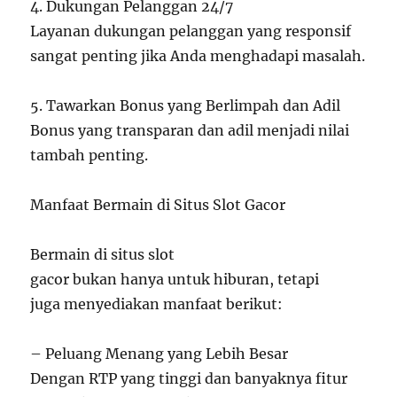
4. Dukungan Pelanggan 24/7
Layanan dukungan pelanggan yang responsif
sangat penting jika Anda menghadapi masalah.
5. Tawarkan Bonus yang Berlimpah dan Adil
Bonus yang transparan dan adil menjadi nilai
tambah penting.
Manfaat Bermain di Situs Slot Gacor
Bermain di situs slot
gacor bukan hanya untuk hiburan, tetapi
juga menyediakan manfaat berikut:
– Peluang Menang yang Lebih Besar
Dengan RTP yang tinggi dan banyaknya fitur