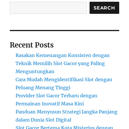
SEARCH
Recent Posts
Rasakan Kemenangan Konsisten dengan
Teknik Memilih Slot Gacor yang Paling
Menguntungkan
Cara Mudah Mengidentifikasi Slot dengan
Peluang Menang Tinggi
Provider Slot Gacor Terbaru dengan
Permainan Inovatif Masa Kini
Panduan Menyusun Strategi Jangka Panjang
dalam Dunia Slot Digital
Slot Gacor Bertema Kota Misterius dengan