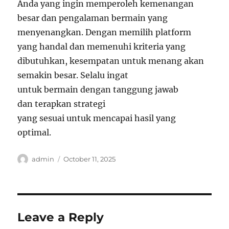
Anda yang ingin memperoleh kemenangan
besar dan pengalaman bermain yang
menyenangkan. Dengan memilih platform
yang handal dan memenuhi kriteria yang
dibutuhkan, kesempatan untuk menang akan
semakin besar. Selalu ingat
untuk bermain dengan tanggung jawab
dan terapkan strategi
yang sesuai untuk mencapai hasil yang
optimal.
Author
Posted
admin
October 11, 2025
on
Leave a Reply