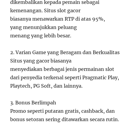
dikembalikan kepada pemain sebagai
kemenangan. Situs slot gacor
biasanya menawarkan RTP di atas 95%,
yang menunjukkan peluang
menang yang lebih besar.
2. Varian Game yang Beragam dan Berkualitas
Situs yang gacor biasanya
menyediakan berbagai jenis permainan slot
dari penyedia terkenal seperti Pragmatic Play,
Playtech, PG Soft, dan lainnya.
3. Bonus Berlimpah
Promo seperti putaran gratis, cashback, dan
bonus setoran sering ditawarkan secara rutin.