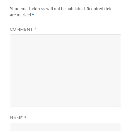
Your email address will not be published.
Required fields
are marked
*
COMMENT
*
NAME
*