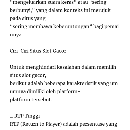
“mengeluarkan suara keras” atau “sering
berbunyi,” yang dalam konteks ini merujuk
pada situs yang
“sering membawa keberuntungan” bagi pemai
nnya.
Ciri-Ciri Situs Slot Gacor
Untuk menghindari kesalahan dalam memilih
situs slot gacor,
berikut adalah beberapa karakteristik yang um
umnya dimiliki oleh platform-
platform tersebut:
1. RTP Tinggi
RTP (Return to Player) adalah persentase yang