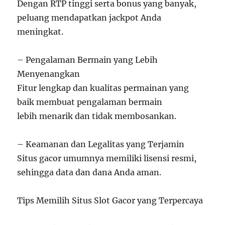
Dengan RTP tinggi serta bonus yang banyak,
peluang mendapatkan jackpot Anda
meningkat.
– Pengalaman Bermain yang Lebih
Menyenangkan
Fitur lengkap dan kualitas permainan yang
baik membuat pengalaman bermain
lebih menarik dan tidak membosankan.
– Keamanan dan Legalitas yang Terjamin
Situs gacor umumnya memiliki lisensi resmi,
sehingga data dan dana Anda aman.
Tips Memilih Situs Slot Gacor yang Terpercaya