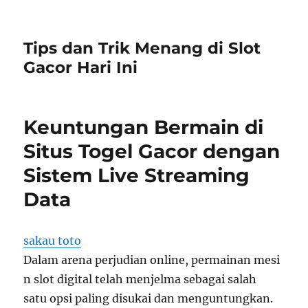
Tips dan Trik Menang di Slot
Gacor Hari Ini
Keuntungan Bermain di
Situs Togel Gacor dengan
Sistem Live Streaming
Data
sakau toto
Dalam arena perjudian online, permainan mesi
n slot digital telah menjelma sebagai salah
satu opsi paling disukai dan menguntungkan.