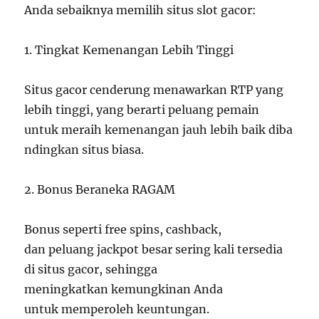
Anda sebaiknya memilih situs slot gacor:
1. Tingkat Kemenangan Lebih Tinggi
Situs gacor cenderung menawarkan RTP yang
lebih tinggi, yang berarti peluang pemain
untuk meraih kemenangan jauh lebih baik diba
ndingkan situs biasa.
2. Bonus Beraneka RAGAM
Bonus seperti free spins, cashback,
dan peluang jackpot besar sering kali tersedia
di situs gacor, sehingga
meningkatkan kemungkinan Anda
untuk memperoleh keuntungan.