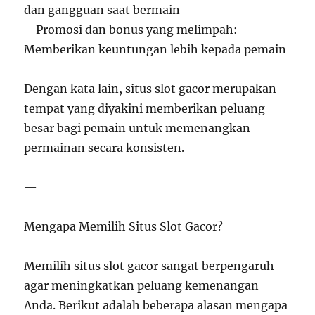
dan gangguan saat bermain
– Promosi dan bonus yang melimpah:
Memberikan keuntungan lebih kepada pemain
Dengan kata lain, situs slot gacor merupakan
tempat yang diyakini memberikan peluang
besar bagi pemain untuk memenangkan
permainan secara konsisten.
—
Mengapa Memilih Situs Slot Gacor?
Memilih situs slot gacor sangat berpengaruh
agar meningkatkan peluang kemenangan
Anda. Berikut adalah beberapa alasan mengapa