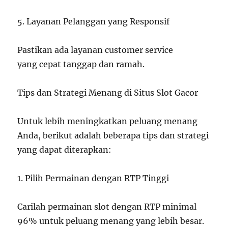
5. Layanan Pelanggan yang Responsif
Pastikan ada layanan customer service
yang cepat tanggap dan ramah.
Tips dan Strategi Menang di Situs Slot Gacor
Untuk lebih meningkatkan peluang menang
Anda, berikut adalah beberapa tips dan strategi
yang dapat diterapkan:
1. Pilih Permainan dengan RTP Tinggi
Carilah permainan slot dengan RTP minimal
96% untuk peluang menang yang lebih besar.