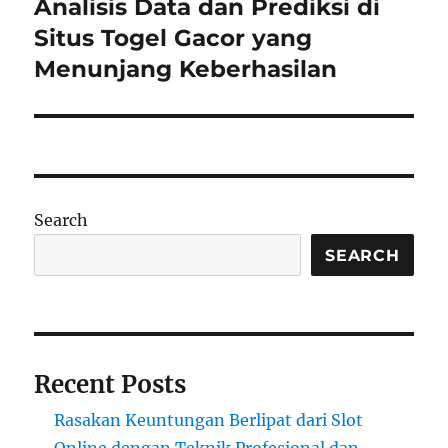
Analisis Data dan Prediksi di
Next
post:
Situs Togel Gacor yang
Menunjang Keberhasilan
Search
SEARCH
Recent Posts
Rasakan Keuntungan Berlipat dari Slot