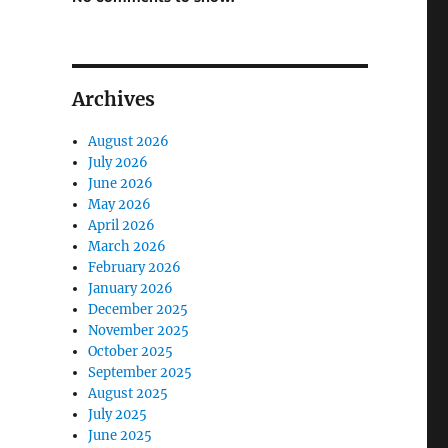
Archives
August 2026
July 2026
June 2026
May 2026
April 2026
March 2026
February 2026
January 2026
December 2025
November 2025
October 2025
September 2025
August 2025
July 2025
June 2025