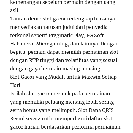
kemenangan sebelum bermain dengan uang
asli.
Tautan demo slot gacor terlengkap biasanya
menyediakan ratusan judul dari penyedia
terkenal seperti Pragmatic Play, PG Soft,
Habanero, Microgaming, dan lainnya. Dengan
begitu, pemain dapat memilih permainan slot
dengan RTP tinggi dan volatilitas yang sesuai
dengan gaya bermain masing-masing.
Slot Gacor yang Mudah untuk Maxwin Setiap
Hari
Istilah slot gacor merujuk pada permainan
yang memiliki peluang menang lebih sering
serta bonus yang melimpah. Slot Dana QRIS
Resmi secara rutin memperbarui daftar slot
gacor harian berdasarkan performa permainan