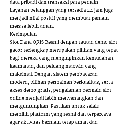
data pribadi dan transaksi para pemain.
Layanan pelanggan yang tersedia 24 jam juga
menjadi nilai positif yang membuat pemain
merasa lebih aman.
Kesimpulan
Slot Dana QRIS Resmi dengan tautan demo slot
gacor terlengkap merupakan pilihan yang tepat
bagi mereka yang menginginkan kemudahan,
keamanan, dan peluang maxwin yang
maksimal. Dengan sistem pembayaran
modern, pilihan permainan berkualitas, serta
akses demo gratis, pengalaman bermain slot
online menjadi lebih menyenangkan dan
menguntungkan. Pastikan untuk selalu
memilih platform yang resmi dan terpercaya
agar aktivitas bermain tetap aman dan