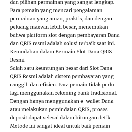
dan pilihan permainan yang sangat lengkap.
Para pemain yang mencari pengalaman
permainan yang aman, praktis, dan dengan
peluang maxwin lebih besar, menemukan
bahwa platform slot dengan pembayaran Dana
dan QRIS resmi adalah solusi terbaik saat ini.
Kemudahan dalam Bermain Slot Dana QRIS
Resmi
Salah satu keuntungan besar dari Slot Dana
QRIS Resmi adalah sistem pembayaran yang
canggih dan efisien. Para pemain tidak perlu
lagi menggunakan rekening bank tradisional.
Dengan hanya menggunakan e-wallet Dana
atau melakukan pemindaian QRIS, proses
deposit dapat selesai dalam hitungan detik.
Metode ini sangat ideal untuk baik pemain