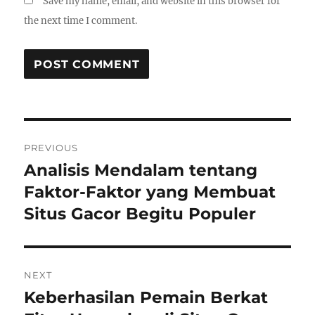
Save my name, email, and website in this browser for
the next time I comment.
Post
PREVIOUS
navigation
Analisis Mendalam tentang
Previous
post:
Faktor-Faktor yang Membuat
Situs Gacor Begitu Populer
NEXT
Keberhasilan Pemain Berkat
Next