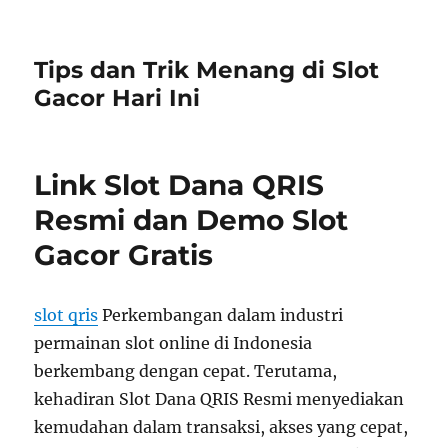
Tips dan Trik Menang di Slot
Gacor Hari Ini
Link Slot Dana QRIS
Resmi dan Demo Slot
Gacor Gratis
slot qris
Perkembangan dalam industri
permainan slot online di Indonesia
berkembang dengan cepat. Terutama,
kehadiran Slot Dana QRIS Resmi menyediakan
kemudahan dalam transaksi, akses yang cepat,