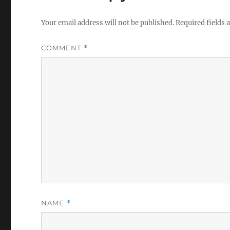
Your email address will not be published.
Required fields
COMMENT
*
NAME
*