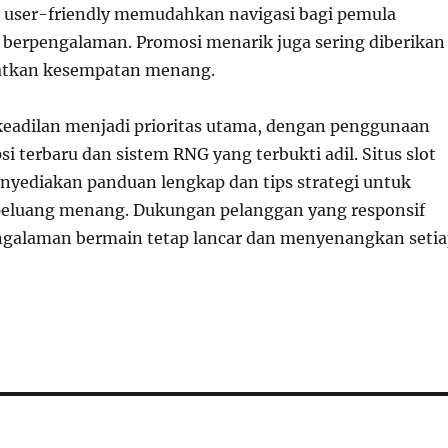
 user-friendly memudahkan navigasi bagi pemula
erpengalaman. Promosi menarik juga sering diberikan
tkan kesempatan menang.
eadilan menjadi prioritas utama, dengan penggunaan
si terbaru dan sistem RNG yang terbukti adil. Situs slot
yediakan panduan lengkap dan tips strategi untuk
eluang menang. Dukungan pelanggan yang responsif
galaman bermain tetap lancar dan menyenangkan setia