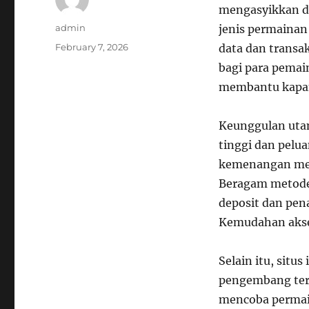
mengasyikkan d
Author
admin
jenis permainan
Posted
February 7, 2026
data dan transa
on
bagi para pemain
membantu kapan
Keunggulan utam
tinggi dan pel
kemenangan mere
Beragam metode
deposit dan pe
Kemudahan akses
Selain itu, situ
pengembang ter
mencoba permain