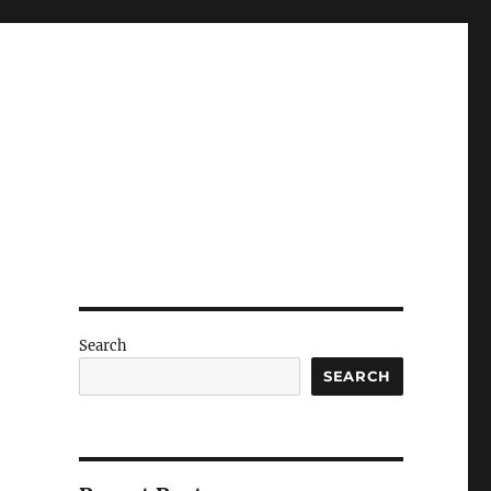
Search
SEARCH