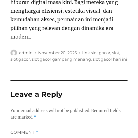
hiburan digital masa kini. Bagi mereka yang
menghargai efisiensi, estetika visual, dan
kemudahan akses, permainan ini menjadi
pilihan yang relevan dengan dinamika era
modern.
Author
Posted
Tags
admin
November 20, 2025
link slot gacor
,
slot
,
on
slot gacor
,
slot gacor gampang menang
,
slot gacor hari ini
Leave a Reply
Your email address will not be published.
Required fields
are marked
*
COMMENT
*