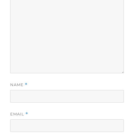
NAME
*
EMAIL
*