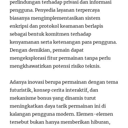
perlindungan terhadap privasi dan informasi
pengguna. Penyedia layanan terpercaya
biasanya mengimplementasikan sistem
enkripsi dan protokol keamanan berlapis
sebagai bentuk komitmen terhadap
kenyamanan serta ketenangan para pengguna.
Dengan demikian, pemain dapat
mengeksplorasi fitur permainan tanpa perlu
mengkhawatirkan potensi risiko teknis.
Adanya inovasi berupa permainan dengan tema
futuristik, konsep cerita interaktif, dan
mekanisme bonus yang dinamis turut
meningkatkan daya tarik permainan ini di
kalangan pengguna modern. Elemen-elemen
tersebut bukan hanya memberikan hiburan,