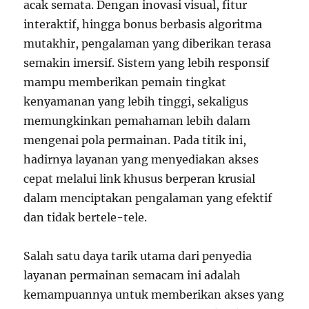
acak semata. Dengan inovasi visual, fitur
interaktif, hingga bonus berbasis algoritma
mutakhir, pengalaman yang diberikan terasa
semakin imersif. Sistem yang lebih responsif
mampu memberikan pemain tingkat
kenyamanan yang lebih tinggi, sekaligus
memungkinkan pemahaman lebih dalam
mengenai pola permainan. Pada titik ini,
hadirnya layanan yang menyediakan akses
cepat melalui link khusus berperan krusial
dalam menciptakan pengalaman yang efektif
dan tidak bertele-tele.
Salah satu daya tarik utama dari penyedia
layanan permainan semacam ini adalah
kemampuannya untuk memberikan akses yang