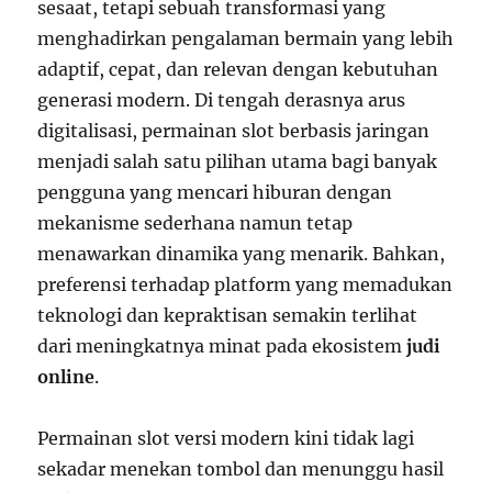
sesaat, tetapi sebuah transformasi yang
menghadirkan pengalaman bermain yang lebih
adaptif, cepat, dan relevan dengan kebutuhan
generasi modern. Di tengah derasnya arus
digitalisasi, permainan slot berbasis jaringan
menjadi salah satu pilihan utama bagi banyak
pengguna yang mencari hiburan dengan
mekanisme sederhana namun tetap
menawarkan dinamika yang menarik. Bahkan,
preferensi terhadap platform yang memadukan
teknologi dan kepraktisan semakin terlihat
dari meningkatnya minat pada ekosistem
judi
online
.
Permainan slot versi modern kini tidak lagi
sekadar menekan tombol dan menunggu hasil