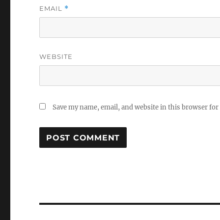
EMAIL
*
WEBSITE
Save my name, email, and website in this browser for
Post