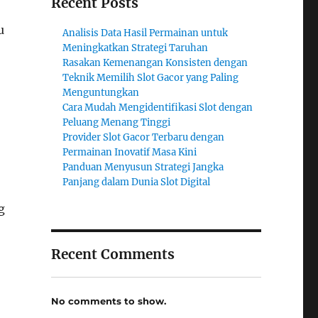
Recent Posts
u
Analisis Data Hasil Permainan untuk
Meningkatkan Strategi Taruhan
Rasakan Kemenangan Konsisten dengan
Teknik Memilih Slot Gacor yang Paling
Menguntungkan
Cara Mudah Mengidentifikasi Slot dengan
Peluang Menang Tinggi
Provider Slot Gacor Terbaru dengan
Permainan Inovatif Masa Kini
Panduan Menyusun Strategi Jangka
Panjang dalam Dunia Slot Digital
g
Recent Comments
No comments to show.