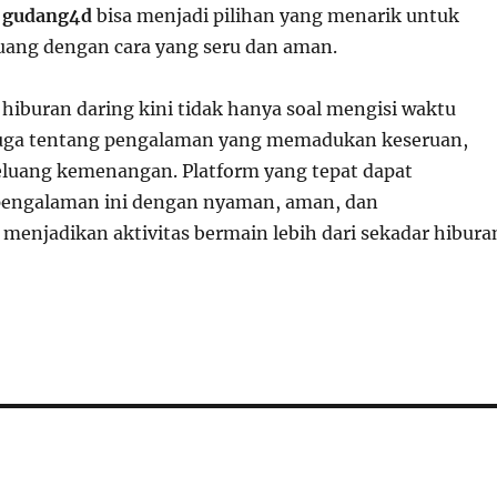
i
gudang4d
bisa menjadi pilihan yang menarik untuk
uang dengan cara yang seru dan aman.
hiburan daring kini tidak hanya soal mengisi waktu
 juga tentang pengalaman yang memadukan keseruan,
peluang kemenangan. Platform yang tepat dapat
engalaman ini dengan nyaman, aman, dan
enjadikan aktivitas bermain lebih dari sekadar hibura