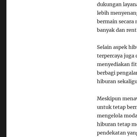
dukungan layan
lebih menyenang
bermain secara 
banyak dan rent
Selain aspek hi
terpercaya juga 
menyediakan fi
berbagi pengalam
hiburan sekalig
Meskipun menaw
untuk tetap ber
mengelola modal
hiburan tetap 
pendekatan yang