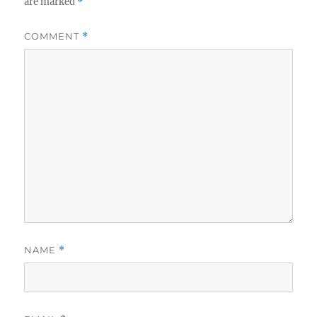
are marked
*
COMMENT
*
NAME
*