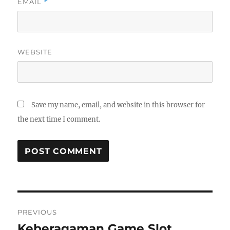
EMAIL
*
WEBSITE
Save my name, email, and website in this browser for
the next time I comment.
Post
PREVIOUS
navigation
Keberagaman Game Slot
Previous