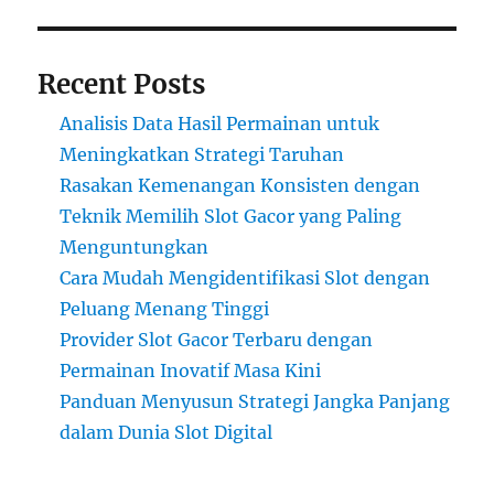
Recent Posts
Analisis Data Hasil Permainan untuk
Meningkatkan Strategi Taruhan
Rasakan Kemenangan Konsisten dengan
Teknik Memilih Slot Gacor yang Paling
Menguntungkan
Cara Mudah Mengidentifikasi Slot dengan
Peluang Menang Tinggi
Provider Slot Gacor Terbaru dengan
Permainan Inovatif Masa Kini
Panduan Menyusun Strategi Jangka Panjang
dalam Dunia Slot Digital