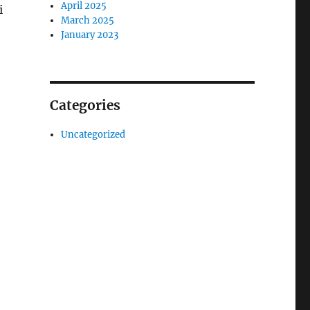
April 2025
i
March 2025
January 2023
Categories
Uncategorized