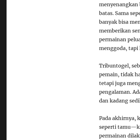
menyenangkan b
batas. Sama sep
banyak bisa mem
memberikan sema
permainan pelua
menggoda, tapi 
Tribuntogel, seb
pemain, tidak h
tetapi juga men
pengalaman. Ada
dan kadang sedi
Pada akhirnya, 
seperti tamu—k
permainan dilak