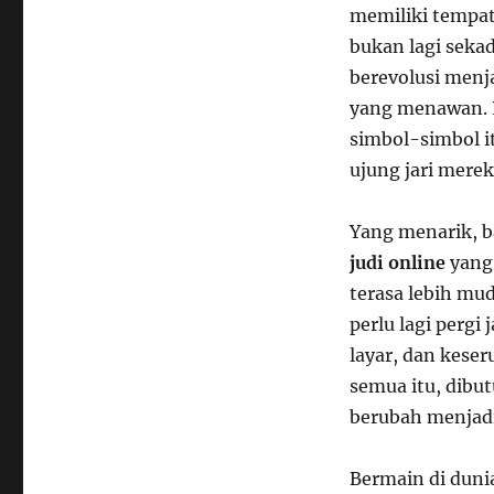
memiliki tempat
bukan lagi seka
berevolusi menja
yang menawan. P
simbol-simbol i
ujung jari merek
Yang menarik, b
judi online
yang
terasa lebih mud
perlu lagi pergi
layar, dan keser
semua itu, dibu
berubah menjadi
Bermain di duni