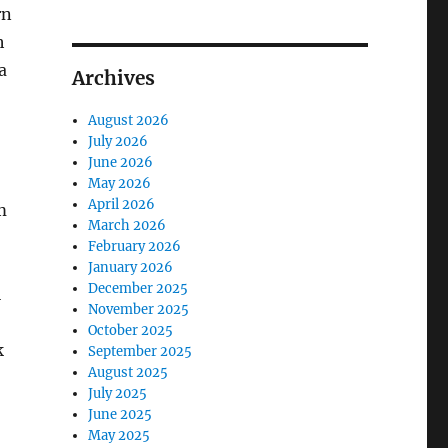
rn
h
a
Archives
August 2026
July 2026
June 2026
May 2026
April 2026
m
March 2026
February 2026
January 2026
December 2025
i
November 2025
October 2025
k
September 2025
August 2025
July 2025
June 2025
May 2025