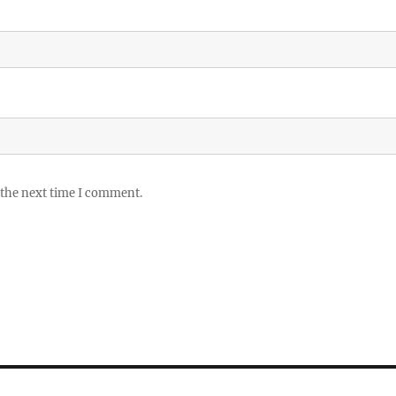
 the next time I comment.