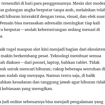
 tersendiri di hati para penggemarnya. Mesin slot mode
dar gulungan angka berputar tanpa arah, melainkan tela
di hiburan interaktif dengan tema, visual, dan efek suar
emain bisa merasakan adrenalin meningkat tiap kali
tu berputar—seolah keberuntungan sedang menari di
a.
aik togel maupun slot kini menjadi bagian dari ekosiste
 makin berkembang pesat. Teknologi membuat semua
ah diakses—dari ponsel, laptop, bahkan tablet. Tidak
 jauh untuk mencari hiburan; cukup beberapa sentuhan d
uan sudah siap menyapa. Namun tentu saja, di balik
tuhkan kesadaran dan tanggung jawab agar hiburan tida
 kebiasaan yang merugikan.
a judi online sebenarnya bisa menjadi pengalaman yang