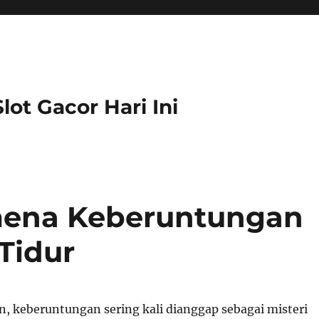
lot Gacor Hari Ini
mena Keberuntungan
Tidur
, keberuntungan sering kali dianggap sebagai misteri