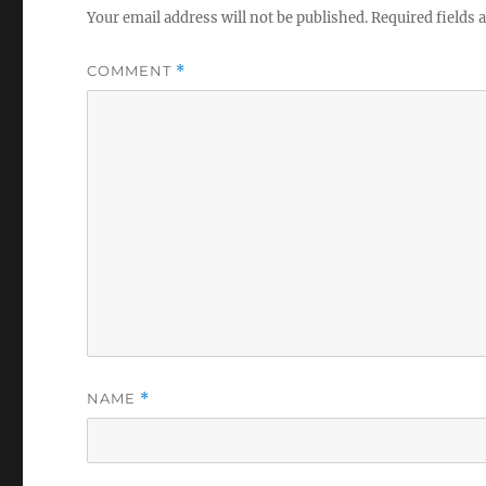
Your email address will not be published.
Required fields
COMMENT
*
NAME
*