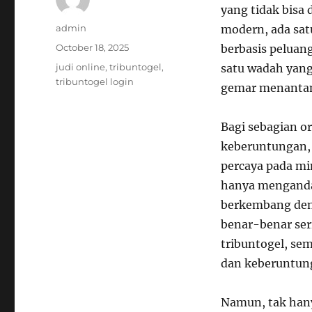
yang tidak bisa 
Author
admin
modern, ada sat
Posted
October 18, 2025
berbasis peluang
on
Tags
judi online
,
tribuntogel
,
satu wadah yang
tribuntogel login
gemar menantan
Bagi sebagian o
keberuntungan, 
percaya pada mim
hanya mengandal
berkembang den
benar-benar seri
tribuntogel, sem
dan keberuntung
Namun, tak ha