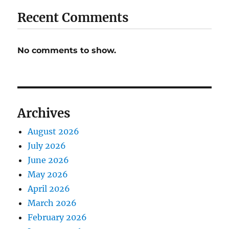
Recent Comments
No comments to show.
Archives
August 2026
July 2026
June 2026
May 2026
April 2026
March 2026
February 2026