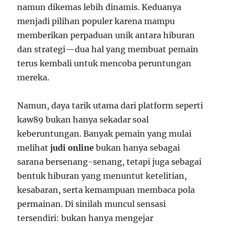
namun dikemas lebih dinamis. Keduanya
menjadi pilihan populer karena mampu
memberikan perpaduan unik antara hiburan
dan strategi—dua hal yang membuat pemain
terus kembali untuk mencoba peruntungan
mereka.
Namun, daya tarik utama dari platform seperti
kaw89 bukan hanya sekadar soal
keberuntungan. Banyak pemain yang mulai
melihat
judi online
bukan hanya sebagai
sarana bersenang-senang, tetapi juga sebagai
bentuk hiburan yang menuntut ketelitian,
kesabaran, serta kemampuan membaca pola
permainan. Di sinilah muncul sensasi
tersendiri: bukan hanya mengejar