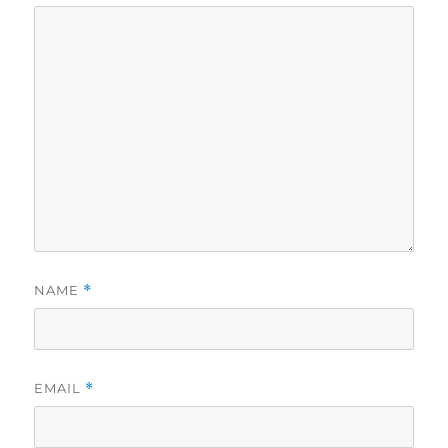
NAME
*
EMAIL
*