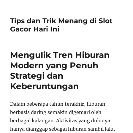
Tips dan Trik Menang di Slot
Gacor Hari Ini
Mengulik Tren Hiburan
Modern yang Penuh
Strategi dan
Keberuntungan
Dalam beberapa tahun terakhir, hiburan
berbasis daring semakin digemari oleh
berbagai kalangan. Aktivitas yang dulunya
hanya dianggap sebagai hiburan sambil lalu,