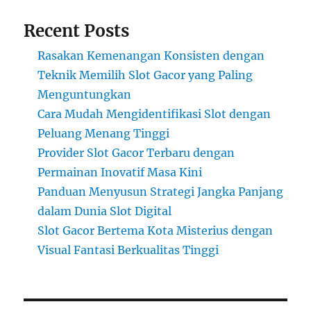
Recent Posts
Rasakan Kemenangan Konsisten dengan
Teknik Memilih Slot Gacor yang Paling
Menguntungkan
Cara Mudah Mengidentifikasi Slot dengan
Peluang Menang Tinggi
Provider Slot Gacor Terbaru dengan
Permainan Inovatif Masa Kini
Panduan Menyusun Strategi Jangka Panjang
dalam Dunia Slot Digital
Slot Gacor Bertema Kota Misterius dengan
Visual Fantasi Berkualitas Tinggi