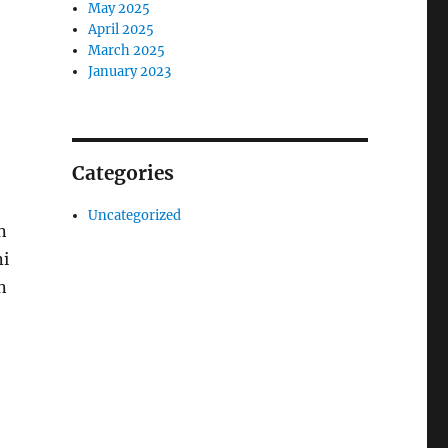
May 2025
April 2025
March 2025
January 2023
Categories
Uncategorized
n
ni
n