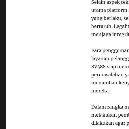
Selain aspek tek
utama platform 
yang berlaku, 
bertaruh. Legali
menjaga integri
Para penggemar
layanan pelangg
SV388 siap mem
permasalahan ya
menambah kenya
mereka.
Dalam rangka m
melakukan pemba
dilakukan agar 