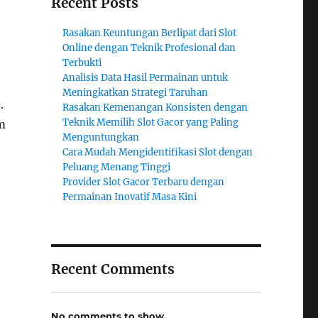
Recent Posts
Rasakan Keuntungan Berlipat dari Slot
Online dengan Teknik Profesional dan
Terbukti
Analisis Data Hasil Permainan untuk
Meningkatkan Strategi Taruhan
.
Rasakan Kemenangan Konsisten dengan
Teknik Memilih Slot Gacor yang Paling
m
Menguntungkan
Cara Mudah Mengidentifikasi Slot dengan
Peluang Menang Tinggi
Provider Slot Gacor Terbaru dengan
Permainan Inovatif Masa Kini
Recent Comments
No comments to show.