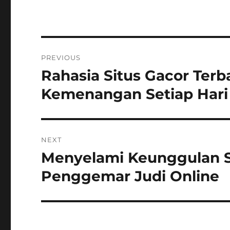
Post
PREVIOUS
navigation
Rahasia Situs Gacor Ter
Previous
post:
Kemenangan Setiap Hari
NEXT
Menyelami Keunggulan Si
Next
post:
Penggemar Judi Online