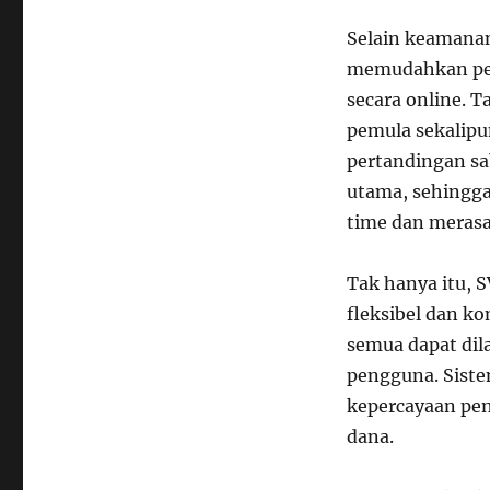
Selain keamanan
memudahkan pe
secara online. 
pemula sekalipu
pertandingan sa
utama, sehingga
time dan merasa 
Tak hanya itu, 
fleksibel dan ko
semua dapat di
pengguna. Sist
kepercayaan pe
dana.