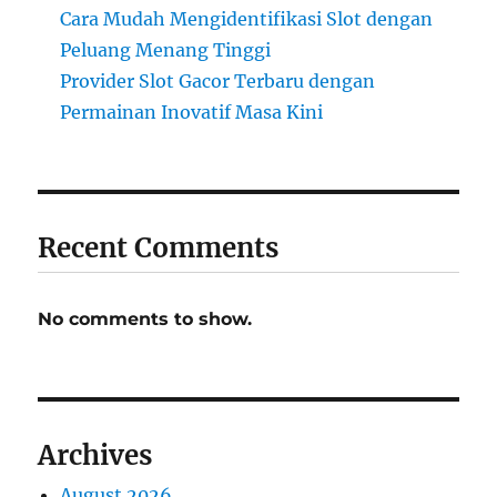
Cara Mudah Mengidentifikasi Slot dengan
Peluang Menang Tinggi
Provider Slot Gacor Terbaru dengan
Permainan Inovatif Masa Kini
Recent Comments
No comments to show.
Archives
August 2026