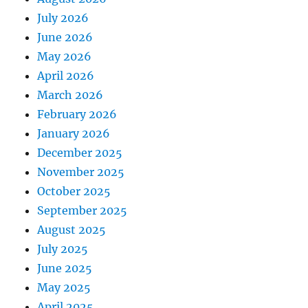
July 2026
June 2026
May 2026
April 2026
March 2026
February 2026
January 2026
December 2025
November 2025
October 2025
September 2025
August 2025
July 2025
June 2025
May 2025
April 2025