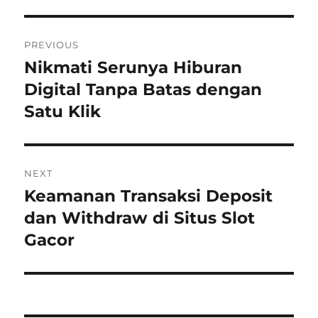
Post
PREVIOUS
navigation
Nikmati Serunya Hiburan
Previous
post:
Digital Tanpa Batas dengan
Satu Klik
NEXT
Keamanan Transaksi Deposit
Next
post:
dan Withdraw di Situs Slot
Gacor