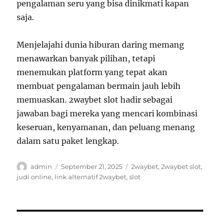
pengalaman seru yang bisa dinikmati kapan
saja.
Menjelajahi dunia hiburan daring memang
menawarkan banyak pilihan, tetapi
menemukan platform yang tepat akan
membuat pengalaman bermain jauh lebih
memuaskan. 2waybet slot hadir sebagai
jawaban bagi mereka yang mencari kombinasi
keseruan, kenyamanan, dan peluang menang
dalam satu paket lengkap.
Author
Posted
Tags
admin
September 21, 2025
2waybet
,
2waybet slot
,
on
judi online
,
link alternatif 2waybet
,
slot