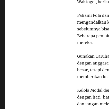
Waktogel, berik
Pahami Pola dan
mengandalkan ke
sebelumnya bisa
Beberapa pemai
mereka.
Gunakan Taruhan
dengan anggaran
besar, tetapi de
memberikan kes
Kelola Modal de
dengan hati-hat
dan jangan mele