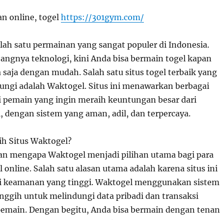
an online, togel
https://301gym.com/
lah satu permainan yang sangat populer di Indonesia.
angnya teknologi, kini Anda bisa bermain togel kapan
 saja dengan mudah. Salah satu situs togel terbaik yang
ungi adalah Waktogel. Situs ini menawarkan berbagai
pemain yang ingin meraih keuntungan besar dari
, dengan sistem yang aman, adil, dan terpercaya.
h Situs Waktogel?
an mengapa Waktogel menjadi pilihan utama bagi para
online. Salah satu alasan utama adalah karena situs ini
ki keamanan yang tinggi. Waktogel menggunakan sistem
anggih untuk melindungi data pribadi dan transaksi
emain. Dengan begitu, Anda bisa bermain dengan tena