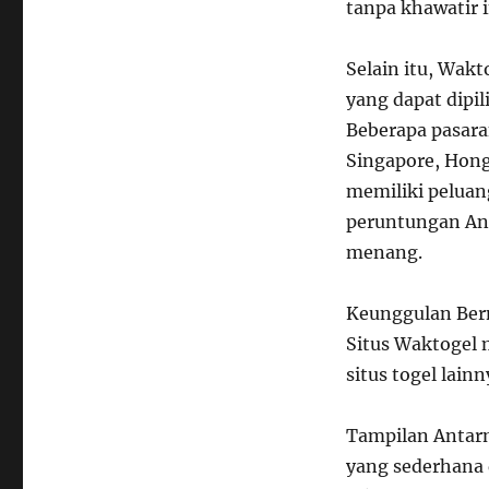
tanpa khawatir i
Selain itu, Wak
yang dapat dipi
Beberapa pasara
Singapore, Hong
memiliki pelua
peruntungan And
menang.
Keunggulan Berm
Situs Waktogel
situs togel lain
Tampilan Antarm
yang sederhana