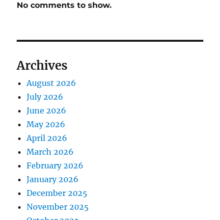
No comments to show.
Archives
August 2026
July 2026
June 2026
May 2026
April 2026
March 2026
February 2026
January 2026
December 2025
November 2025