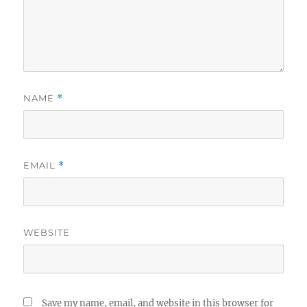
NAME
*
EMAIL
*
WEBSITE
Save my name, email, and website in this browser for