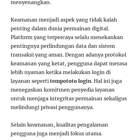
menyenangkan.
Keamanan menjadi aspek yang tidak kalah
penting dalam dunia permainan digital.
Platform yang terpercaya selalu menekankan
pentingnya perlindungan data dan sistem
transaksi yang aman. Dengan adanya protokol
keamanan yang ketat, pengguna dapat merasa
lebih nyaman ketika melakukan login di
layanan seperti
tempototo login
. Hal ini juga
menegaskan komitmen penyedia layanan
untuk menjaga integritas permainan sekaligus
melindungi privasi penggunanya.
Selain keamanan, kualitas pengalaman
pengguna juga menjadi fokus utama.