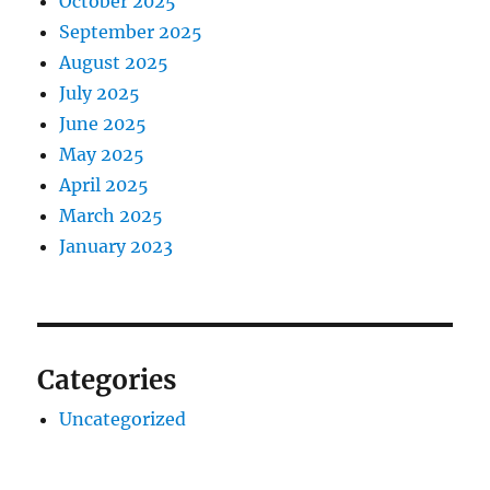
October 2025
September 2025
August 2025
July 2025
June 2025
May 2025
April 2025
March 2025
January 2023
Categories
Uncategorized