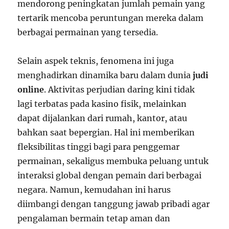
mendorong peningkatan jumlah pemain yang
tertarik mencoba peruntungan mereka dalam
berbagai permainan yang tersedia.
Selain aspek teknis, fenomena ini juga
menghadirkan dinamika baru dalam dunia
judi
online
. Aktivitas perjudian daring kini tidak
lagi terbatas pada kasino fisik, melainkan
dapat dijalankan dari rumah, kantor, atau
bahkan saat bepergian. Hal ini memberikan
fleksibilitas tinggi bagi para penggemar
permainan, sekaligus membuka peluang untuk
interaksi global dengan pemain dari berbagai
negara. Namun, kemudahan ini harus
diimbangi dengan tanggung jawab pribadi agar
pengalaman bermain tetap aman dan