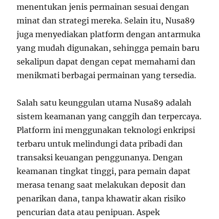
menentukan jenis permainan sesuai dengan
minat dan strategi mereka. Selain itu, Nusa89
juga menyediakan platform dengan antarmuka
yang mudah digunakan, sehingga pemain baru
sekalipun dapat dengan cepat memahami dan
menikmati berbagai permainan yang tersedia.
Salah satu keunggulan utama Nusa89 adalah
sistem keamanan yang canggih dan terpercaya.
Platform ini menggunakan teknologi enkripsi
terbaru untuk melindungi data pribadi dan
transaksi keuangan penggunanya. Dengan
keamanan tingkat tinggi, para pemain dapat
merasa tenang saat melakukan deposit dan
penarikan dana, tanpa khawatir akan risiko
pencurian data atau penipuan. Aspek