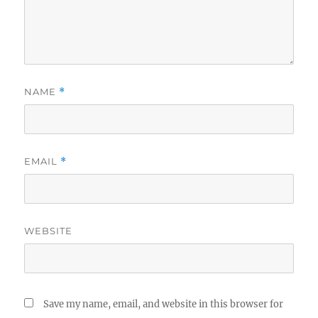
NAME
*
EMAIL
*
WEBSITE
Save my name, email, and website in this browser for