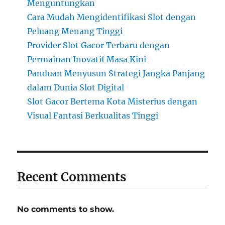
Menguntungkan
Cara Mudah Mengidentifikasi Slot dengan
Peluang Menang Tinggi
Provider Slot Gacor Terbaru dengan
Permainan Inovatif Masa Kini
Panduan Menyusun Strategi Jangka Panjang
dalam Dunia Slot Digital
Slot Gacor Bertema Kota Misterius dengan
Visual Fantasi Berkualitas Tinggi
Recent Comments
No comments to show.