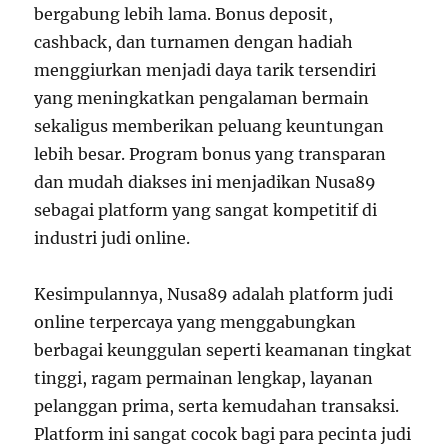
bergabung lebih lama. Bonus deposit,
cashback, dan turnamen dengan hadiah
menggiurkan menjadi daya tarik tersendiri
yang meningkatkan pengalaman bermain
sekaligus memberikan peluang keuntungan
lebih besar. Program bonus yang transparan
dan mudah diakses ini menjadikan Nusa89
sebagai platform yang sangat kompetitif di
industri judi online.
Kesimpulannya, Nusa89 adalah platform judi
online terpercaya yang menggabungkan
berbagai keunggulan seperti keamanan tingkat
tinggi, ragam permainan lengkap, layanan
pelanggan prima, serta kemudahan transaksi.
Platform ini sangat cocok bagi para pecinta judi