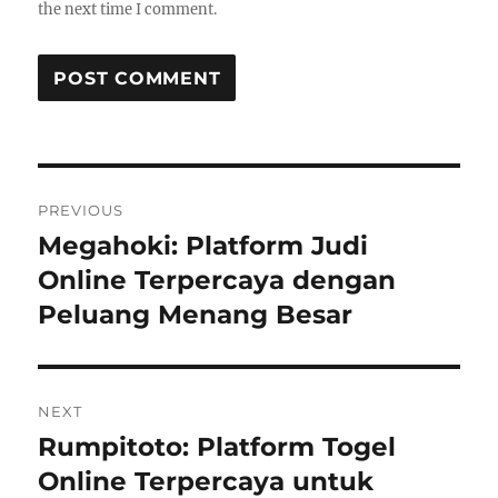
the next time I comment.
Post
PREVIOUS
navigation
Megahoki: Platform Judi
Previous
post:
Online Terpercaya dengan
Peluang Menang Besar
NEXT
Rumpitoto: Platform Togel
Next
post:
Online Terpercaya untuk