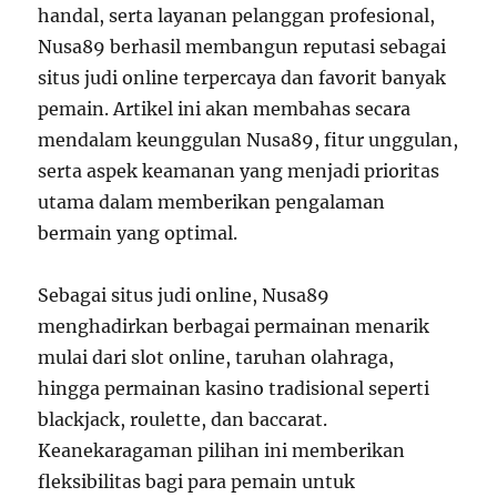
handal, serta layanan pelanggan profesional,
Nusa89 berhasil membangun reputasi sebagai
situs judi online terpercaya dan favorit banyak
pemain. Artikel ini akan membahas secara
mendalam keunggulan Nusa89, fitur unggulan,
serta aspek keamanan yang menjadi prioritas
utama dalam memberikan pengalaman
bermain yang optimal.
Sebagai situs judi online, Nusa89
menghadirkan berbagai permainan menarik
mulai dari slot online, taruhan olahraga,
hingga permainan kasino tradisional seperti
blackjack, roulette, dan baccarat.
Keanekaragaman pilihan ini memberikan
fleksibilitas bagi para pemain untuk