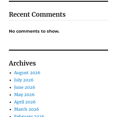
Recent Comments
No comments to show.
Archives
August 2026
July 2026
June 2026
May 2026
April 2026
March 2026
February 2026