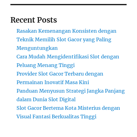
Recent Posts
Rasakan Kemenangan Konsisten dengan
Teknik Memilih Slot Gacor yang Paling
Menguntungkan
Cara Mudah Mengidentifikasi Slot dengan
Peluang Menang Tinggi
Provider Slot Gacor Terbaru dengan
Permainan Inovatif Masa Kini
Panduan Menyusun Strategi Jangka Panjang
dalam Dunia Slot Digital
Slot Gacor Bertema Kota Misterius dengan
Visual Fantasi Berkualitas Tinggi