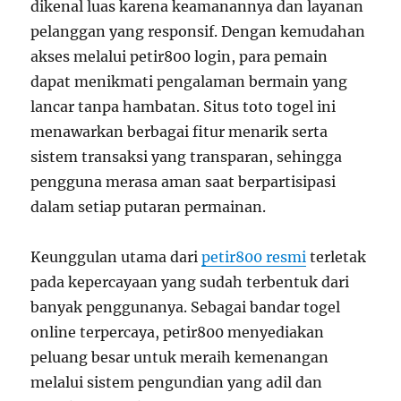
dikenal luas karena keamanannya dan layanan
pelanggan yang responsif. Dengan kemudahan
akses melalui petir800 login, para pemain
dapat menikmati pengalaman bermain yang
lancar tanpa hambatan. Situs toto togel ini
menawarkan berbagai fitur menarik serta
sistem transaksi yang transparan, sehingga
pengguna merasa aman saat berpartisipasi
dalam setiap putaran permainan.
Keunggulan utama dari
petir800 resmi
terletak
pada kepercayaan yang sudah terbentuk dari
banyak penggunanya. Sebagai bandar togel
online terpercaya, petir800 menyediakan
peluang besar untuk meraih kemenangan
melalui sistem pengundian yang adil dan