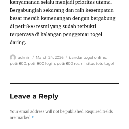
kenyamanan selalu menjadi prioritas utama.
Bergabunglah sekarang dan raih kesempatan
besar meraih kemenangan dengan bergabung
di petir800 resmi yang sudah terbukti
terpercaya di kalangan penggemar togel
daring.
Author
Posted
Tags
admin
March 24, 2026
bandar togel online
,
on
petir800
,
petir800 login
,
petir800 resmi
,
situs toto togel
Leave a Reply
Your email address will not be published.
Required fields
are marked
*