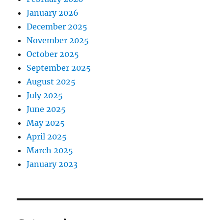
January 2026
December 2025
November 2025
October 2025
September 2025
August 2025
July 2025
June 2025
May 2025
April 2025
March 2025
January 2023