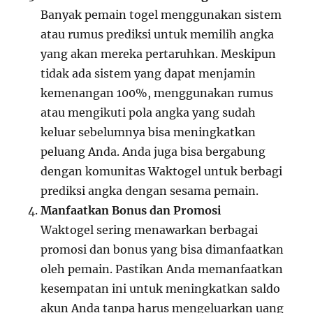
Banyak pemain togel menggunakan sistem
atau rumus prediksi untuk memilih angka
yang akan mereka pertaruhkan. Meskipun
tidak ada sistem yang dapat menjamin
kemenangan 100%, menggunakan rumus
atau mengikuti pola angka yang sudah
keluar sebelumnya bisa meningkatkan
peluang Anda. Anda juga bisa bergabung
dengan komunitas Waktogel untuk berbagi
prediksi angka dengan sesama pemain.
Manfaatkan Bonus dan Promosi
Waktogel sering menawarkan berbagai
promosi dan bonus yang bisa dimanfaatkan
oleh pemain. Pastikan Anda memanfaatkan
kesempatan ini untuk meningkatkan saldo
akun Anda tanpa harus mengeluarkan uang