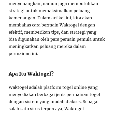
menyenangkan, namun juga membutuhkan
strategi untuk memaksimalkan peluang
kemenangan. Dalam artikel ini, kita akan
membahas cara bermain Waktogel dengan
efektif, memberikan tips, dan strategi yang
bisa digunakan oleh para pemain pemula untuk
meningkatkan peluang mereka dalam
permainan ini.
Apa Itu Waktogel?
Waktogel adalah platform togel online yang
menyediakan berbagai jenis permainan togel
dengan sistem yang mudah diakses. Sebagai
salah satu situs terpercaya, Waktogel