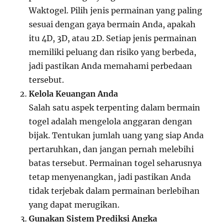
Waktogel. Pilih jenis permainan yang paling
sesuai dengan gaya bermain Anda, apakah
itu 4D, 3D, atau 2D. Setiap jenis permainan
memiliki peluang dan risiko yang berbeda,
jadi pastikan Anda memahami perbedaan
tersebut.
Kelola Keuangan Anda
Salah satu aspek terpenting dalam bermain
togel adalah mengelola anggaran dengan
bijak. Tentukan jumlah uang yang siap Anda
pertaruhkan, dan jangan pernah melebihi
batas tersebut. Permainan togel seharusnya
tetap menyenangkan, jadi pastikan Anda
tidak terjebak dalam permainan berlebihan
yang dapat merugikan.
Gunakan Sistem Prediksi Angka