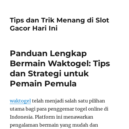
Tips dan Trik Menang di Slot
Gacor Hari Ini
Panduan Lengkap
Bermain Waktogel: Tips
dan Strategi untuk
Pemain Pemula
waktogel
telah menjadi salah satu pilihan
utama bagi para penggemar togel online di
Indonesia. Platform ini menawarkan
pengalaman bermain yang mudah dan