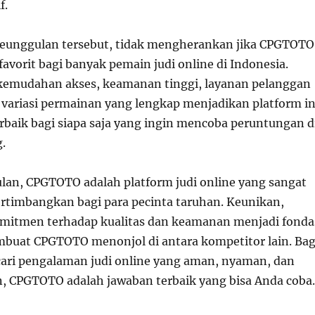
f.
keunggulan tersebut, tidak mengherankan jika CPGTOTO
favorit bagi banyak pemain judi online di Indonesia.
kemudahan akses, keamanan tinggi, layanan pelanggan
n variasi permainan yang lengkap menjadikan platform in
erbaik bagi siapa saja yang ingin mencoba peruntungan d
g.
lan, CPGTOTO adalah platform judi online yang sangat
ertimbangkan bagi para pecinta taruhan. Keunikan,
komitmen terhadap kualitas dan keamanan menjadi fonda
uat CPGTOTO menonjol di antara kompetitor lain. Bag
ri pengalaman judi online yang aman, nyaman, dan
 CPGTOTO adalah jawaban terbaik yang bisa Anda coba.