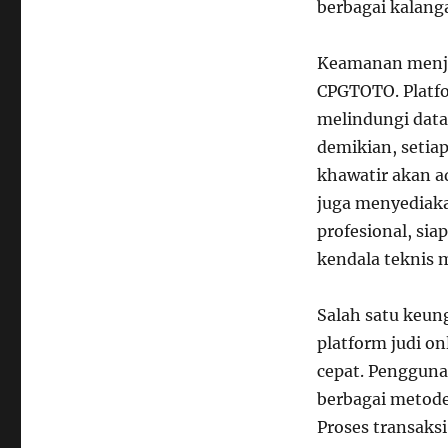
berbagai kalan
Keamanan menjad
CPGTOTO. Platfo
melindungi data
demikian, setia
khawatir akan a
juga menyediaka
profesional, si
kendala teknis 
Salah satu keu
platform judi on
cepat. Pengguna
berbagai metode,
Proses transaksi