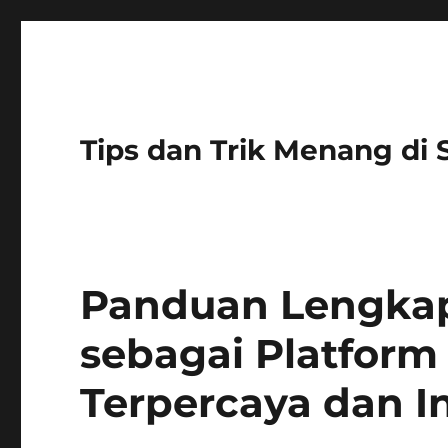
Tips dan Trik Menang di S
Panduan Lengka
sebagai Platform
Terpercaya dan In