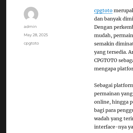
cpgtoto
merupaka
dan banyak dimi
Author
admin
Dengan perkemb
Posted
May 28, 2025
mudah, permaina
on
Tags
cpgtoto
semakin dimina
yang tersedia. 
CPGTOTO sebagai
mengapa platfor
Sebagai platfor
permainan yang 
online, hingga 
bagi para pengg
wadah yang terin
interface-nya y