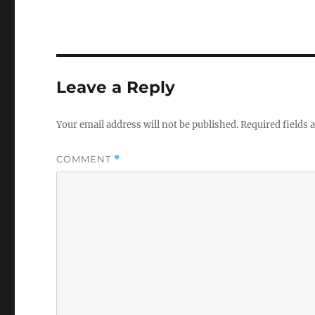
Leave a Reply
Your email address will not be published.
Required fields
COMMENT
*