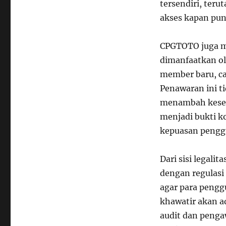
tersendiri, ter
akses kapan pun
CPGTOTO juga m
dimanfaatkan ol
member baru, ca
Penawaran ini t
menambah keseru
menjadi bukti 
kepuasan pengg
Dari sisi legali
dengan regulasi 
agar para pengg
khawatir akan a
audit dan penga