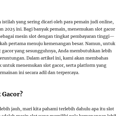
 istilah yang sering dicari oleh para pemain judi online,
un 2025 ini. Bagi banyak pemain, menemukan slot gacor
ebagai mesin slot dengan tingkat pembayaran tinggi—
kah pertama menuju kemenangan besar. Namun, untuk
 gacor yang sesungguhnya, Anda membutuhkan lebih
beruntungan. Dalam artikel ini, kami akan membahas
ik untuk menemukan slot gacor, serta platform yang
mainan ini secara adil dan terpercaya.
t Gacor?
bih jauh, mari kita pahami terlebih dahulu apa itu slot