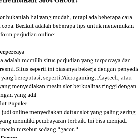
cor bukanlah hal yang mudah, tetapi ada beberapa cara
 coba. Berikut adalah beberapa tips untuk menemukan
atform perjudian online:
Terpercaya
 adalah memilih situs perjudian yang terpercaya dan
 resmi. Situs seperti ini biasanya bekerja dengan penyedi
 yang bereputasi, seperti Microgaming, Playtech, atau
 yang menyediakan mesin slot berkualitas tinggi dengan
gan yang adil.
lot Populer
judi online menyediakan daftar slot yang paling sering
yang memiliki pembayaran terbaik. Ini bisa menjadi
mesin tersebut sedang “gacor.”