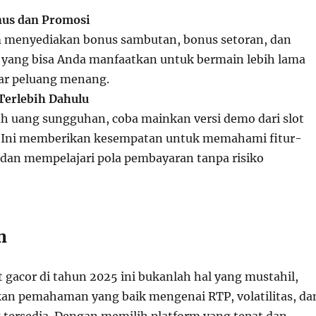
us dan Promosi
m menyediakan bonus sambutan, bonus setoran, dan
 yang bisa Anda manfaatkan untuk bermain lebih lama
r peluang menang.
erlebih Dahulu
h uang sungguhan, coba mainkan versi demo dari slot
. Ini memberikan kesempatan untuk memahami fitur-
 dan mempelajari pola pembayaran tanpa risiko
n
gacor di tahun 2025 ini bukanlah hal yang mustahil,
an pemahaman yang baik mengenai RTP, volatilitas, da