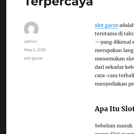
Terpercaya
slot gacor
adalah
terutama di tah
Author
admin
—yang dikenal s
Posted
May 2, 2025
merupakan lang
on
Tags
slot gacor
menemukan slot
dari sekadar ke
cara-cara terba
menyediakan per
Apa Itu Slo
Sebelum masuk le