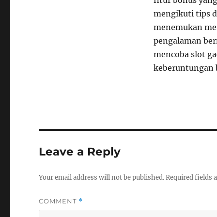
fitur bonus yan
mengikuti tips 
menemukan mesi
pengalaman berm
mencoba slot ga
keberuntungan 
Leave a Reply
Your email address will not be published.
Required fields
COMMENT
*