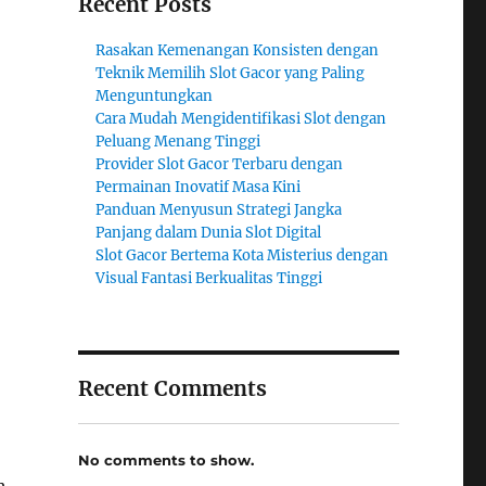
Recent Posts
Rasakan Kemenangan Konsisten dengan
Teknik Memilih Slot Gacor yang Paling
Menguntungkan
Cara Mudah Mengidentifikasi Slot dengan
Peluang Menang Tinggi
Provider Slot Gacor Terbaru dengan
Permainan Inovatif Masa Kini
Panduan Menyusun Strategi Jangka
Panjang dalam Dunia Slot Digital
Slot Gacor Bertema Kota Misterius dengan
Visual Fantasi Berkualitas Tinggi
Recent Comments
No comments to show.