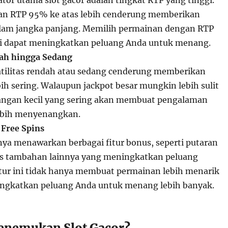
ator utama slot gacor adalah tingkat RTP yang tinggi.
an RTP 95% ke atas lebih cenderung memberikan
am jangka panjang. Memilih permainan dengan RTP
gi dapat meningkatkan peluang Anda untuk menang.
dah hingga Sedang
atilitas rendah atau sedang cenderung memberikan
h sering. Walaupun jackpot besar mungkin lebih sulit
angan kecil yang sering akan membuat pengalaman
ebih menyenangkan.
 Free Spins
anya menawarkan berbagai fitur bonus, seperti putaran
us tambahan lainnya yang meningkatkan peluang
ur ini tidak hanya membuat permainan lebih menarik
ingkatkan peluang Anda untuk menang lebih banyak.
enemukan Slot Gacor?