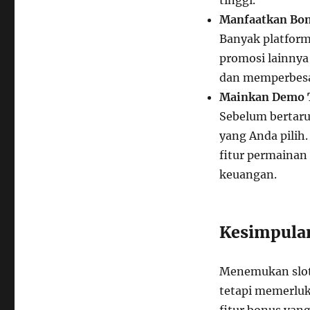
tinggi.
Manfaatkan Bon
Banyak platfor
promosi lainnya
dan memperbesa
Mainkan Demo T
Sebelum bertaru
yang Anda pilih
fitur permainan
keuangan.
Kesimpula
Menemukan slot 
tetapi memerluk