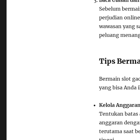
Baca Ulasan da
Sebelum bermain
perjudian onlin
wawasan yang s
peluang menang 
Tips Berma
Bermain slot ga
yang bisa Anda i
Kelola Anggara
Tentukan batas 
anggaran dengan
terutama saat b