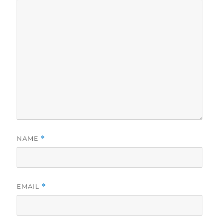
NAME
*
EMAIL
*