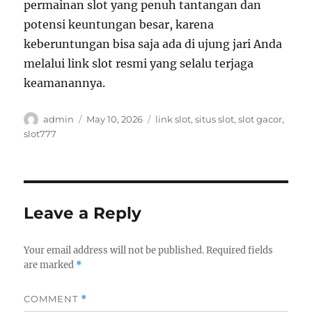
permainan slot yang penuh tantangan dan
potensi keuntungan besar, karena
keberuntungan bisa saja ada di ujung jari Anda
melalui link slot resmi yang selalu terjaga
keamanannya.
Author
Posted
Tags
admin
May 10, 2026
link slot
,
situs slot
,
slot gacor
,
on
slot777
Leave a Reply
Your email address will not be published.
Required fields
are marked
*
COMMENT
*