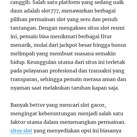
canggih. Salah satu platform yang sedang naik
daun adalah slot777, menawarkan berbagai
pilihan permainan slot yang seru dan penuh
tantangan. Dengan mengakses situs slot resmi
ini, pemain bisa menikmati berbagai fitur
menarik, mulai dari jackpot besar hingga bonus
melimpah yang membuat suasana semakin
hidup. Keunggulan utama dari situs ini terletak
pada pelayanan profesional dan transaksi yang
transparan, sehingga pemain merasa aman dan
nyaman saat melakukan taruhan kapan saja.
Banyak bettor yang mencari slot gacor,
mengingat keberuntungan menjadi salah satu
faktor utama dalam memenangkan permainan.
situs slot
yang menyediakan opsi ini biasanya