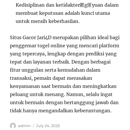
Kedisiplinan dan ketidakter匿g匪yuan dalam
membuat keputusan adalah kunci utama
untuk meraih keberhasilan.
Situs Gacor Jari4D merupakan pilihan ideal bagi
penggemar togel online yang mencari platform
yang tepercaya, lengkap dengan prediksi yang
tepat dan layanan terbaik. Dengan berbagai
fitur unggulan serta kemudahan dalam
transaksi, pemain dapat merasakan
kenyamanan saat bermain dan meningkatkan
peluang untuk menang. Namun, selalu ingat
untuk bermain dengan bertanggung jawab dan
tidak hanya mengandalkan keberuntungan.
Author
Posted
admin
July 24, 2025