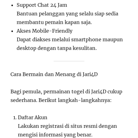
Support Chat 24 Jam
Bantuan pelanggan yang selalu siap sedia
membantu pemain kapan saja.
Akses Mobile-Friendly
Dapat diakses melalui smartphone maupun
desktop dengan tanpa kesulitan.
Cara Bermain dan Menang di Jari4D
Bagi pemula, permainan togel di Jari4D cukup
sederhana. Berikut langkah-langkahnya:
Daftar Akun
Lakukan registrasi di situs resmi dengan
mengisi informasi yang benar.