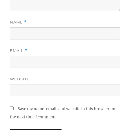
NAME
*
EMAIL
*
WEBSITE
Save my name, email, and website in this browser for
the next time I comment.