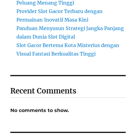
Peluang Menang Tinggi
Provider Slot Gacor Terbaru dengan
Permainan Inovatif Masa Kini
Panduan Menyusun Strategi Jangka Panjang
dalam Dunia Slot Digital
Slot Gacor Bertema Kota Misterius dengan
Visual Fantasi Berkualitas Tinggi
Recent Comments
No comments to show.