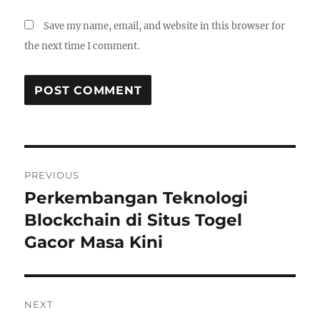
Save my name, email, and website in this browser for
the next time I comment.
Post
PREVIOUS
navigation
Perkembangan Teknologi
Previous
post:
Blockchain di Situs Togel
Gacor Masa Kini
NEXT