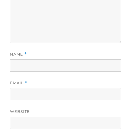
NAME
*
EMAIL
*
WEBSITE