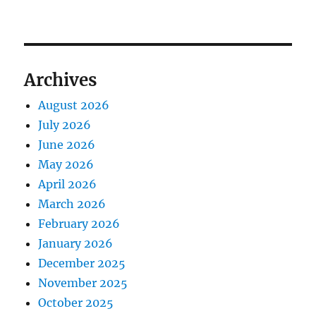
Archives
August 2026
July 2026
June 2026
May 2026
April 2026
March 2026
February 2026
January 2026
December 2025
November 2025
October 2025