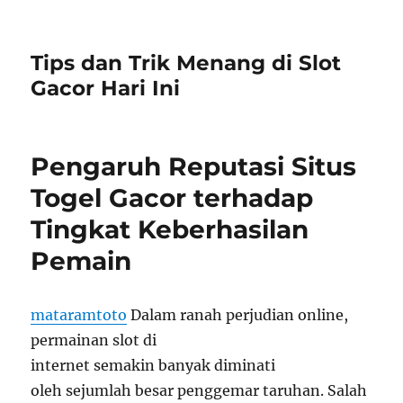
Tips dan Trik Menang di Slot
Gacor Hari Ini
Pengaruh Reputasi Situs
Togel Gacor terhadap
Tingkat Keberhasilan
Pemain
mataramtoto
Dalam ranah perjudian online,
permainan slot di
internet semakin banyak diminati
oleh sejumlah besar penggemar taruhan. Salah