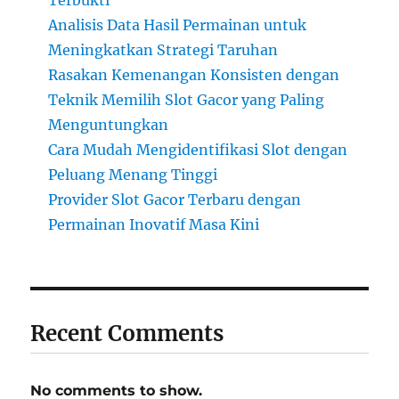
Terbukti
Analisis Data Hasil Permainan untuk
Meningkatkan Strategi Taruhan
Rasakan Kemenangan Konsisten dengan
Teknik Memilih Slot Gacor yang Paling
Menguntungkan
Cara Mudah Mengidentifikasi Slot dengan
Peluang Menang Tinggi
Provider Slot Gacor Terbaru dengan
Permainan Inovatif Masa Kini
Recent Comments
No comments to show.