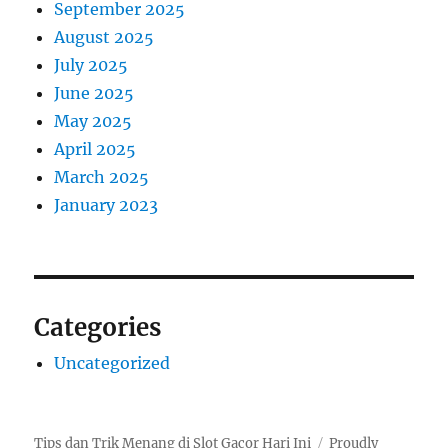
September 2025
August 2025
July 2025
June 2025
May 2025
April 2025
March 2025
January 2023
Categories
Uncategorized
Tips dan Trik Menang di Slot Gacor Hari Ini
Proudly