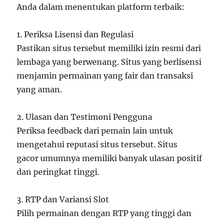
Anda dalam menentukan platform terbaik:
1. Periksa Lisensi dan Regulasi
Pastikan situs tersebut memiliki izin resmi dari
lembaga yang berwenang. Situs yang berlisensi
menjamin permainan yang fair dan transaksi
yang aman.
2. Ulasan dan Testimoni Pengguna
Periksa feedback dari pemain lain untuk
mengetahui reputasi situs tersebut. Situs
gacor umumnya memiliki banyak ulasan positif
dan peringkat tinggi.
3. RTP dan Variansi Slot
Pilih permainan dengan RTP yang tinggi dan