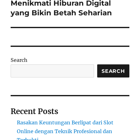
Menikmati Hiburan Digital
Next
post:
yang Bikin Betah Seharian
Search
SEARCH
Recent Posts
Rasakan Keuntungan Berlipat dari Slot
Online dengan Teknik Profesional dan