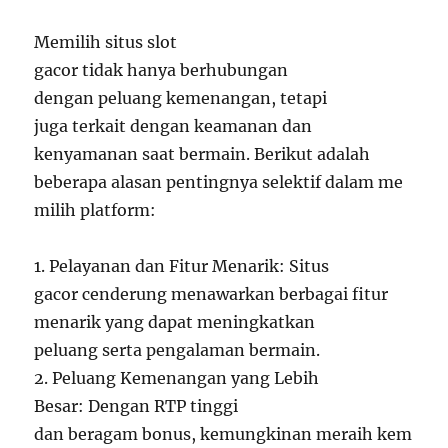
Memilih situs slot
gacor tidak hanya berhubungan
dengan peluang kemenangan, tetapi
juga terkait dengan keamanan dan
kenyamanan saat bermain. Berikut adalah
beberapa alasan pentingnya selektif dalam me
milih platform:
1. Pelayanan dan Fitur Menarik: Situs
gacor cenderung menawarkan berbagai fitur
menarik yang dapat meningkatkan
peluang serta pengalaman bermain.
2. Peluang Kemenangan yang Lebih
Besar: Dengan RTP tinggi
dan beragam bonus, kemungkinan meraih kem