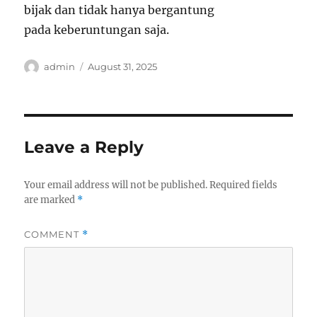
bijak dan tidak hanya bergantung
pada keberuntungan saja.
Author
Posted
admin
August 31, 2025
on
Leave a Reply
Your email address will not be published.
Required fields
are marked
*
COMMENT
*