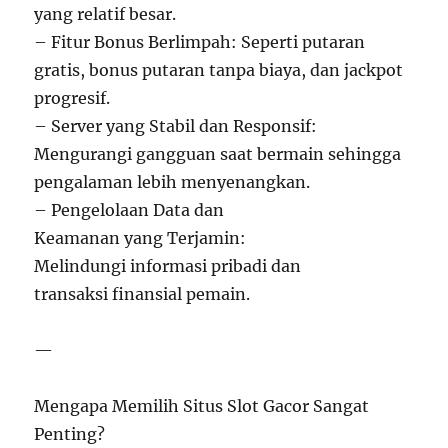
yang relatif besar.
– Fitur Bonus Berlimpah: Seperti putaran
gratis, bonus putaran tanpa biaya, dan jackpot
progresif.
– Server yang Stabil dan Responsif:
Mengurangi gangguan saat bermain sehingga
pengalaman lebih menyenangkan.
– Pengelolaan Data dan
Keamanan yang Terjamin:
Melindungi informasi pribadi dan
transaksi finansial pemain.
—
Mengapa Memilih Situs Slot Gacor Sangat
Penting?