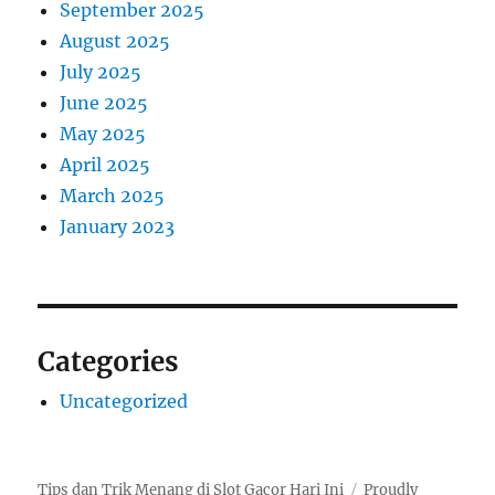
September 2025
August 2025
July 2025
June 2025
May 2025
April 2025
March 2025
January 2023
Categories
Uncategorized
Tips dan Trik Menang di Slot Gacor Hari Ini
Proudly