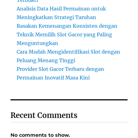
Terbukti
Analisis Data Hasil Permainan untuk
Meningkatkan Strategi Taruhan
Rasakan Kemenangan Konsisten dengan
Teknik Memilih Slot Gacor yang Paling
Menguntungkan
Cara Mudah Mengidentifikasi Slot dengan
Peluang Menang Tinggi
Provider Slot Gacor Terbaru dengan
Permainan Inovatif Masa Kini
Recent Comments
No comments to show.