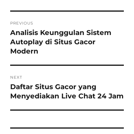
Post
PREVIOUS
navigation
Analisis Keunggulan Sistem
Previous
post:
Autoplay di Situs Gacor
Modern
NEXT
Daftar Situs Gacor yang
Next
post:
Menyediakan Live Chat 24 Jam