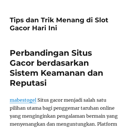
Tips dan Trik Menang di Slot
Gacor Hari Ini
Perbandingan Situs
Gacor berdasarkan
Sistem Keamanan dan
Reputasi
mabestogel
Situs gacor menjadi salah satu
pilihan utama bagi penggemar taruhan online
yang menginginkan pengalaman bermain yang
menyenangkan dan menguntungkan. Platform