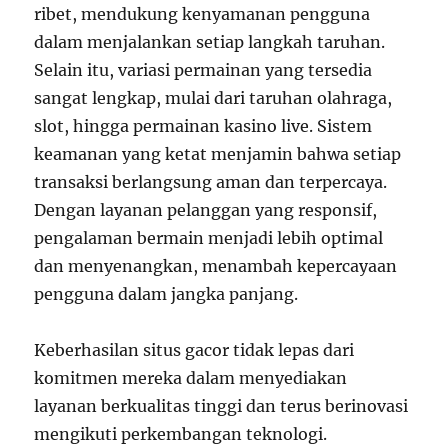
ribet, mendukung kenyamanan pengguna
dalam menjalankan setiap langkah taruhan.
Selain itu, variasi permainan yang tersedia
sangat lengkap, mulai dari taruhan olahraga,
slot, hingga permainan kasino live. Sistem
keamanan yang ketat menjamin bahwa setiap
transaksi berlangsung aman dan terpercaya.
Dengan layanan pelanggan yang responsif,
pengalaman bermain menjadi lebih optimal
dan menyenangkan, menambah kepercayaan
pengguna dalam jangka panjang.
Keberhasilan situs gacor tidak lepas dari
komitmen mereka dalam menyediakan
layanan berkualitas tinggi dan terus berinovasi
mengikuti perkembangan teknologi.