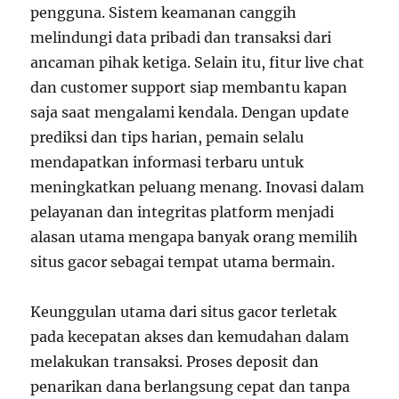
pengguna. Sistem keamanan canggih
melindungi data pribadi dan transaksi dari
ancaman pihak ketiga. Selain itu, fitur live chat
dan customer support siap membantu kapan
saja saat mengalami kendala. Dengan update
prediksi dan tips harian, pemain selalu
mendapatkan informasi terbaru untuk
meningkatkan peluang menang. Inovasi dalam
pelayanan dan integritas platform menjadi
alasan utama mengapa banyak orang memilih
situs gacor sebagai tempat utama bermain.
Keunggulan utama dari situs gacor terletak
pada kecepatan akses dan kemudahan dalam
melakukan transaksi. Proses deposit dan
penarikan dana berlangsung cepat dan tanpa