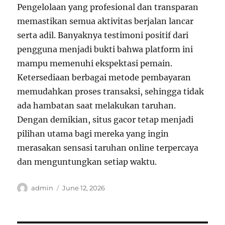
Pengelolaan yang profesional dan transparan
memastikan semua aktivitas berjalan lancar
serta adil. Banyaknya testimoni positif dari
pengguna menjadi bukti bahwa platform ini
mampu memenuhi ekspektasi pemain.
Ketersediaan berbagai metode pembayaran
memudahkan proses transaksi, sehingga tidak
ada hambatan saat melakukan taruhan.
Dengan demikian, situs gacor tetap menjadi
pilihan utama bagi mereka yang ingin
merasakan sensasi taruhan online terpercaya
dan menguntungkan setiap waktu.
Author
Posted
admin
June 12, 2026
on