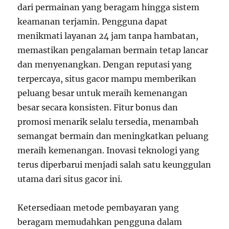
dari permainan yang beragam hingga sistem
keamanan terjamin. Pengguna dapat
menikmati layanan 24 jam tanpa hambatan,
memastikan pengalaman bermain tetap lancar
dan menyenangkan. Dengan reputasi yang
terpercaya, situs gacor mampu memberikan
peluang besar untuk meraih kemenangan
besar secara konsisten. Fitur bonus dan
promosi menarik selalu tersedia, menambah
semangat bermain dan meningkatkan peluang
meraih kemenangan. Inovasi teknologi yang
terus diperbarui menjadi salah satu keunggulan
utama dari situs gacor ini.
Ketersediaan metode pembayaran yang
beragam memudahkan pengguna dalam