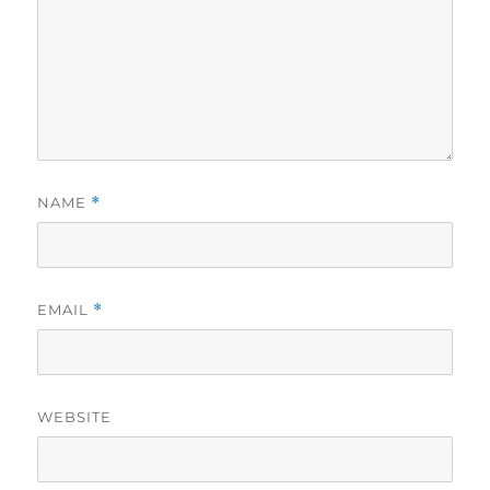
NAME
*
EMAIL
*
WEBSITE