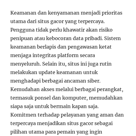
Keamanan dan kenyamanan menjadi prioritas
utama dari situs gacor yang terpercaya.
Pengguna tidak perlu khawatir akan risiko
penipuan atau kebocoran data pribadi. Sistem
keamanan berlapis dan pengawasan ketat
menjaga integritas platform secara
menyeluruh. Selain itu, situs ini juga rutin
melakukan update keamanan untuk
menghadapi berbagai ancaman siber.
Kemudahan akses melalui berbagai perangkat,
termasuk ponsel dan komputer, memudahkan
siapa saja untuk bermain kapan saja.
Komitmen terhadap pelayanan yang aman dan
terpercaya menjadikan situs gacor sebagai
pilihan utama para pemain yang ingin