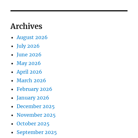
Archives
August 2026
July 2026
June 2026
May 2026
April 2026
March 2026
February 2026
January 2026
December 2025
November 2025
October 2025
September 2025