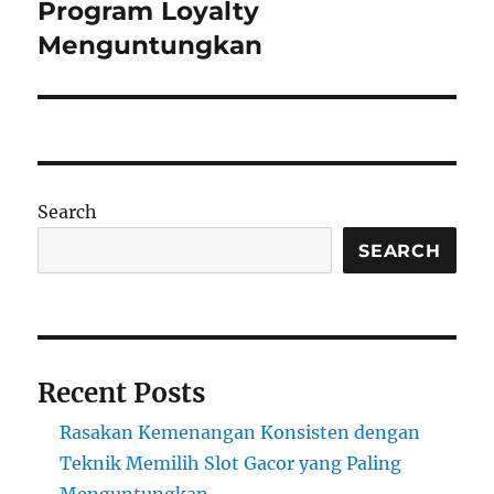
post:
Program Loyalty
Menguntungkan
Search
SEARCH
Recent Posts
Rasakan Kemenangan Konsisten dengan
Teknik Memilih Slot Gacor yang Paling