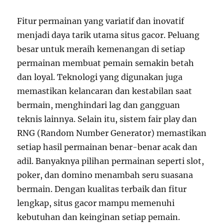
Fitur permainan yang variatif dan inovatif
menjadi daya tarik utama situs gacor. Peluang
besar untuk meraih kemenangan di setiap
permainan membuat pemain semakin betah
dan loyal. Teknologi yang digunakan juga
memastikan kelancaran dan kestabilan saat
bermain, menghindari lag dan gangguan
teknis lainnya. Selain itu, sistem fair play dan
RNG (Random Number Generator) memastikan
setiap hasil permainan benar-benar acak dan
adil. Banyaknya pilihan permainan seperti slot,
poker, dan domino menambah seru suasana
bermain. Dengan kualitas terbaik dan fitur
lengkap, situs gacor mampu memenuhi
kebutuhan dan keinginan setiap pemain.