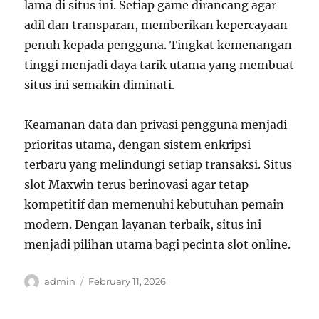
lama di situs ini. Setiap game dirancang agar
adil dan transparan, memberikan kepercayaan
penuh kepada pengguna. Tingkat kemenangan
tinggi menjadi daya tarik utama yang membuat
situs ini semakin diminati.
Keamanan data dan privasi pengguna menjadi
prioritas utama, dengan sistem enkripsi
terbaru yang melindungi setiap transaksi. Situs
slot Maxwin terus berinovasi agar tetap
kompetitif dan memenuhi kebutuhan pemain
modern. Dengan layanan terbaik, situs ini
menjadi pilihan utama bagi pecinta slot online.
Author
Posted
admin
February 11, 2026
on