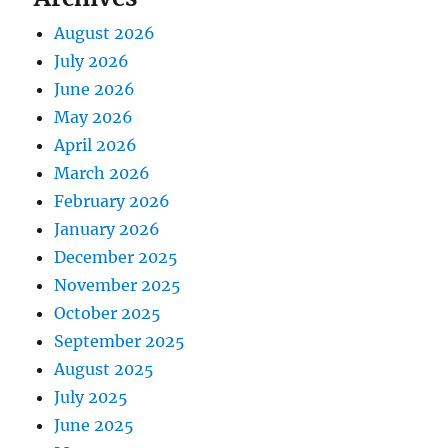
August 2026
July 2026
June 2026
May 2026
April 2026
March 2026
February 2026
January 2026
December 2025
November 2025
October 2025
September 2025
August 2025
July 2025
June 2025