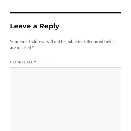
Leave a Reply
Your email address will not be published.
Required fields
are marked
*
COMMENT
*