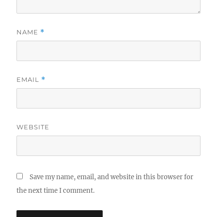
NAME
*
EMAIL
*
WEBSITE
Save my name, email, and website in this browser for
the next time I comment.