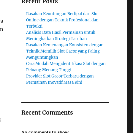
Recent Posts
Rasakan Keuntungan Berlipat dari Slot
Online dengan Teknik Profesional dan
ya
Terbukti
in
Analisis Data Hasil Permainan untuk
Meningkatkan Strategi Taruhan
Rasakan Kemenangan Konsisten dengan
Teknik Memilih Slot Gacor yang Paling
Menguntungkan
Cara Mudah Mengidentifikasi Slot dengan
Peluang Menang Tinggi
Provider Slot Gacor Terbaru dengan
Permainan Inovatif Masa Kini
Recent Comments
i
No comments to show.