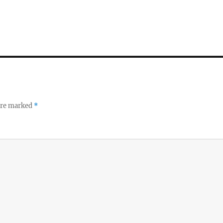
 are marked
*