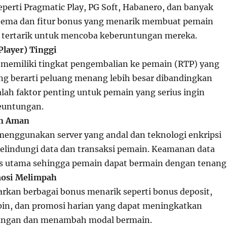
eperti Pragmatic Play, PG Soft, Habanero, dan banyak
i tema dan fitur bonus yang menarik membuat pemain
u tertarik untuk mencoba keberuntungan mereka.
Player) Tinggi
al memiliki tingkat pengembalian ke pemain (RTP) yang
ang berarti peluang menang lebih besar dibandingkan
adalah faktor penting untuk pemain yang serius ingin
euntungan.
an Aman
enggunakan server yang andal dan teknologi enkripsi
elindungi data dan transaksi pemain. Keamanan data
as utama sehingga pemain dapat bermain dengan tenang
osi Melimpah
arkan berbagai bonus menarik seperti bonus deposit,
spin, dan promosi harian yang dapat meningkatkan
angan dan menambah modal bermain.