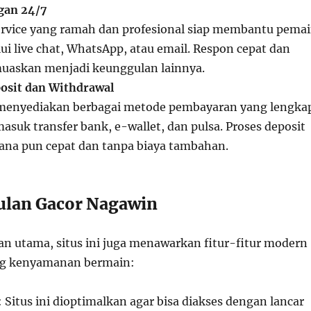
gan 24/7
rvice yang ramah dan profesional siap membantu pema
ui live chat, WhatsApp, atau email. Respon cepat dan
uaskan menjadi keunggulan lainnya.
sit dan Withdrawal
menyediakan berbagai metode pembayaran yang lengka
suk transfer bank, e-wallet, dan pulsa. Proses deposit
ana pun cepat dan tanpa biaya tambahan.
ulan Gacor Nagawin
an utama, situs ini juga menawarkan fitur-fitur modern
g kenyamanan bermain:
: Situs ini dioptimalkan agar bisa diakses dengan lancar