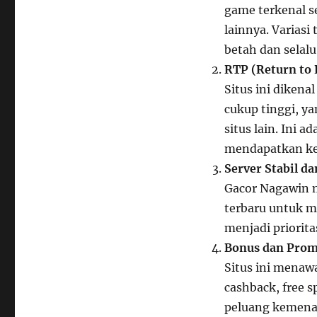
game terkenal s
lainnya. Varias
betah dan selal
RTP (Return to 
Situs ini diken
cukup tinggi, y
situs lain. Ini 
mendapatkan k
Server Stabil d
Gacor Nagawin m
terbaru untuk m
menjadi priorit
Bonus dan Prom
Situs ini menaw
cashback, free 
peluang kemen