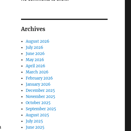
Archives
August 2026
July 2026
June 2026
May 2026
April 2026
March 2026
February 2026
January 2026
December 2025
November 2025
October 2025
September 2025
August 2025
July 2025
a
June 2025