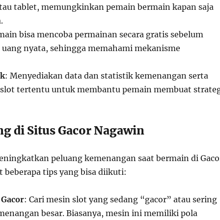
atau tablet, memungkinkan pemain bermain kapan saja
.
main bisa mencoba permainan secara gratis sebelum
 uang nyata, sehingga memahami mekanisme
ik
: Menyediakan data dan statistik kemenangan serta
slot tertentu untuk membantu pemain membuat strateg
g di Situs Gacor Nagawin
eningkatkan peluang kemenangan saat bermain di Gaco
 beberapa tips yang bisa diikuti:
 Gacor
: Cari mesin slot yang sedang “gacor” atau sering
nangan besar. Biasanya, mesin ini memiliki pola