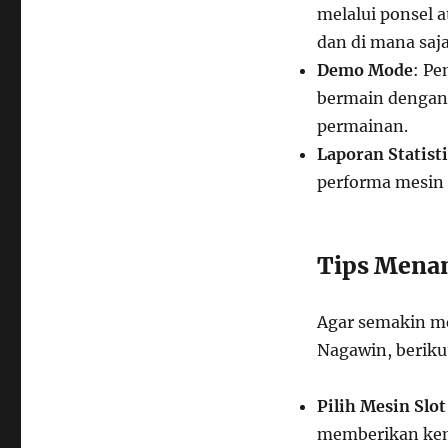
melalui ponsel 
dan di mana saja
Demo Mode
: Pe
bermain dengan
permainan.
Laporan Statist
performa mesin 
Tips Menan
Agar semakin m
Nagawin, berikut
Pilih Mesin Slot
memberikan keme