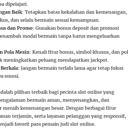
a dipelajari.
ngan Baik
: Tetapkan batas kekalahan dan kemenangan,
rakus, dan selalu bermain sesuai kemampuan.
nus dan Promo
: Gunakan bonus deposit dan promosi
menambah modal bermain tanpa harus mengeluarkan
an Pola Mesin
: Kenali fitur bonus, simbol khusus, dan po
k meningkatkan peluang mendapatkan jackpot.
 Berkala
: Jangan bermain terlalu lama agar tetap fokus
wa emosi.
alah pilihan terbaik bagi pecinta slot online yang
engalaman bermain aman, menyenangkan, dan
r meraih kemenangan besar. Dengan berbagai fitur
nan terjamin, serta layanan pelanggan yang responsif,
enjadi favorit para pemain judi slot online.