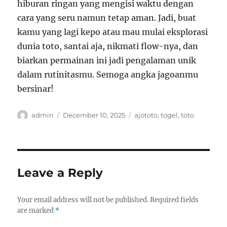
hiburan ringan yang mengisi waktu dengan
cara yang seru namun tetap aman. Jadi, buat
kamu yang lagi kepo atau mau mulai eksplorasi
dunia toto, santai aja, nikmati flow-nya, dan
biarkan permainan ini jadi pengalaman unik
dalam rutinitasmu. Semoga angka jagoanmu
bersinar!
Author
Posted
Tags
admin
December 10, 2025
ajototo
,
togel
,
toto
on
Leave a Reply
Your email address will not be published.
Required fields
are marked
*