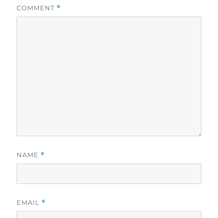
COMMENT
*
NAME
*
EMAIL
*