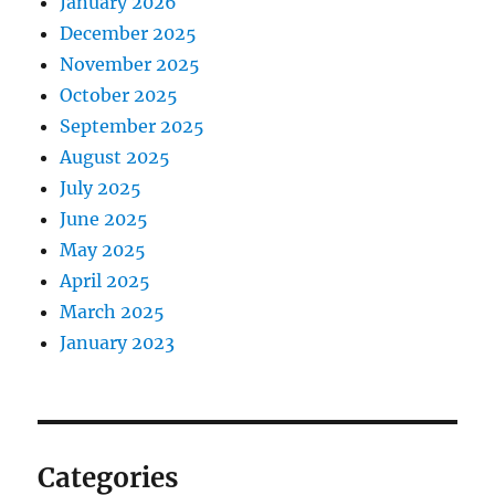
January 2026
December 2025
November 2025
October 2025
September 2025
August 2025
July 2025
June 2025
May 2025
April 2025
March 2025
January 2023
Categories