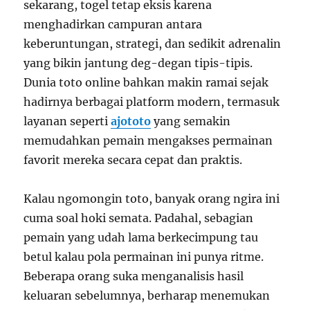
sekarang, togel tetap eksis karena
menghadirkan campuran antara
keberuntungan, strategi, dan sedikit adrenalin
yang bikin jantung deg-degan tipis-tipis.
Dunia toto online bahkan makin ramai sejak
hadirnya berbagai platform modern, termasuk
layanan seperti
ajototo
yang semakin
memudahkan pemain mengakses permainan
favorit mereka secara cepat dan praktis.
Kalau ngomongin toto, banyak orang ngira ini
cuma soal hoki semata. Padahal, sebagian
pemain yang udah lama berkecimpung tau
betul kalau pola permainan ini punya ritme.
Beberapa orang suka menganalisis hasil
keluaran sebelumnya, berharap menemukan