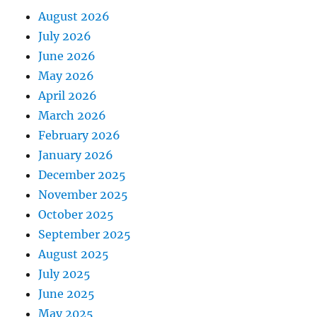
August 2026
July 2026
June 2026
May 2026
April 2026
March 2026
February 2026
January 2026
December 2025
November 2025
October 2025
September 2025
August 2025
July 2025
June 2025
May 2025