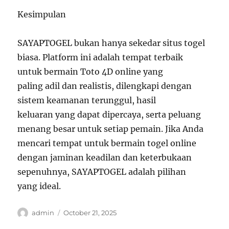
Kesimpulan
SAYAPTOGEL bukan hanya sekedar situs togel
biasa. Platform ini adalah tempat terbaik
untuk bermain Toto 4D online yang
paling adil dan realistis, dilengkapi dengan
sistem keamanan terunggul, hasil
keluaran yang dapat dipercaya, serta peluang
menang besar untuk setiap pemain. Jika Anda
mencari tempat untuk bermain togel online
dengan jaminan keadilan dan keterbukaan
sepenuhnya, SAYAPTOGEL adalah pilihan
yang ideal.
Author
Posted
admin
October 21, 2025
on