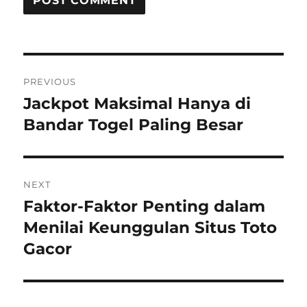
Post
PREVIOUS
navigation
Jackpot Maksimal Hanya di
Previous
post:
Bandar Togel Paling Besar
NEXT
Faktor-Faktor Penting dalam
Next
post:
Menilai Keunggulan Situs Toto
Gacor