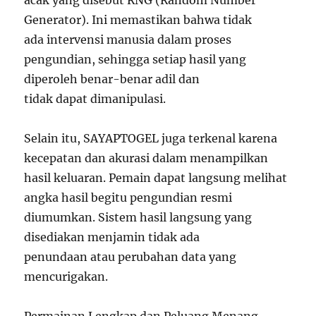
acak yang disebut RNG (Random Number
Generator). Ini memastikan bahwa tidak
ada intervensi manusia dalam proses
pengundian, sehingga setiap hasil yang
diperoleh benar-benar adil dan
tidak dapat dimanipulasi.
Selain itu, SAYAPTOGEL juga terkenal karena
kecepatan dan akurasi dalam menampilkan
hasil keluaran. Pemain dapat langsung melihat
angka hasil begitu pengundian resmi
diumumkan. Sistem hasil langsung yang
disediakan menjamin tidak ada
penundaan atau perubahan data yang
mencurigakan.