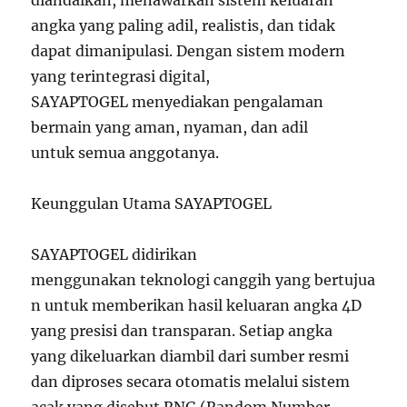
diandalkan, menawarkan sistem keluaran
angka yang paling adil, realistis, dan tidak
dapat dimanipulasi. Dengan sistem modern
yang terintegrasi digital,
SAYAPTOGEL menyediakan pengalaman
bermain yang aman, nyaman, dan adil
untuk semua anggotanya.
Keunggulan Utama SAYAPTOGEL
SAYAPTOGEL didirikan
menggunakan teknologi canggih yang bertujua
n untuk memberikan hasil keluaran angka 4D
yang presisi dan transparan. Setiap angka
yang dikeluarkan diambil dari sumber resmi
dan diproses secara otomatis melalui sistem