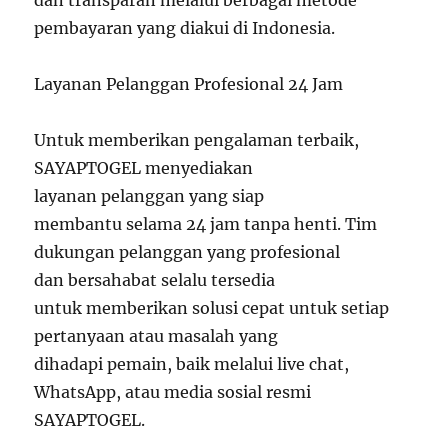
dan transparan melalui berbagai metode
pembayaran yang diakui di Indonesia.
Layanan Pelanggan Profesional 24 Jam
Untuk memberikan pengalaman terbaik,
SAYAPTOGEL menyediakan
layanan pelanggan yang siap
membantu selama 24 jam tanpa henti. Tim
dukungan pelanggan yang profesional
dan bersahabat selalu tersedia
untuk memberikan solusi cepat untuk setiap
pertanyaan atau masalah yang
dihadapi pemain, baik melalui live chat,
WhatsApp, atau media sosial resmi
SAYAPTOGEL.