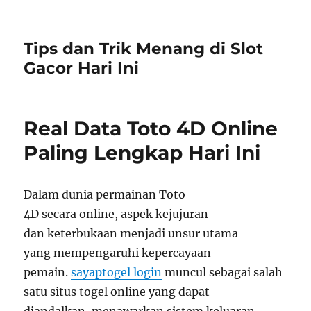
Tips dan Trik Menang di Slot
Gacor Hari Ini
Real Data Toto 4D Online
Paling Lengkap Hari Ini
Dalam dunia permainan Toto
4D secara online, aspek kejujuran
dan keterbukaan menjadi unsur utama
yang mempengaruhi kepercayaan
pemain.
sayaptogel login
muncul sebagai salah
satu situs togel online yang dapat