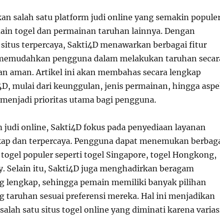
n salah satu platform judi online yang semakin popule
ain togel dan permainan taruhan lainnya. Dengan
 situs terpercaya, Sakti4D menawarkan berbagai fitur
memudahkan pengguna dalam melakukan taruhan secar
an aman. Artikel ini akan membahas secara lengkap
D, mulai dari keunggulan, jenis permainan, hingga asp
enjadi prioritas utama bagi pengguna.
m judi online, Sakti4D fokus pada penyediaan layanan
kap dan terpercaya. Pengguna dapat menemukan berbag
togel populer seperti togel Singapore, togel Hongkong,
y. Selain itu, Sakti4D juga menghadirkan beragam
ng lengkap, sehingga pemain memiliki banyak pilihan
taruhan sesuai preferensi mereka. Hal ini menjadikan
salah satu situs togel online yang diminati karena varias