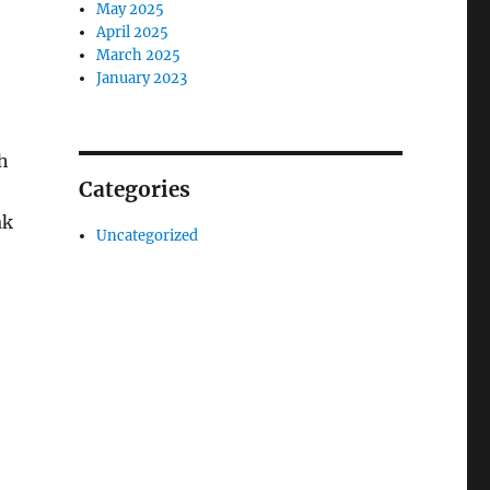
May 2025
April 2025
March 2025
January 2023
h
Categories
ak
Uncategorized