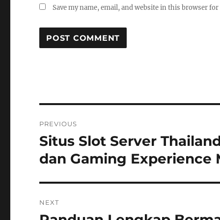
Save my name, email, and website in this browser for
Post
PREVIOUS
navigation
Situs Slot Server Thaila
Previous
post:
dan Gaming Experience 
NEXT
Panduan Lengkap Bermain
Next