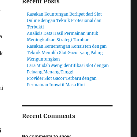
Recent Posts
r
Rasakan Keuntungan Berlipat dari Slot
Online dengan Teknik Profesional dan
Terbukti
Analisis Data Hasil Permainan untuk
a
Meningkatkan Strategi Taruhan
Rasakan Kemenangan Konsisten dengan
Teknik Memilih Slot Gacor yang Paling
ek
Menguntungkan
Cara Mudah Mengidentifikasi Slot dengan
Peluang Menang Tinggi
Provider Slot Gacor Terbaru dengan
Permainan Inovatif Masa Kini
ai
Recent Comments
i
No comments to show.