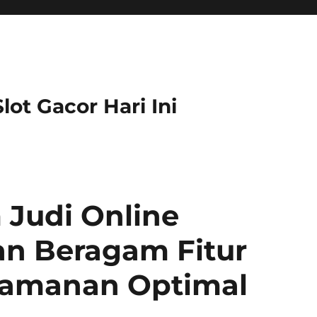
lot Gacor Hari Ini
 Judi Online
an Beragam Fitur
eamanan Optimal