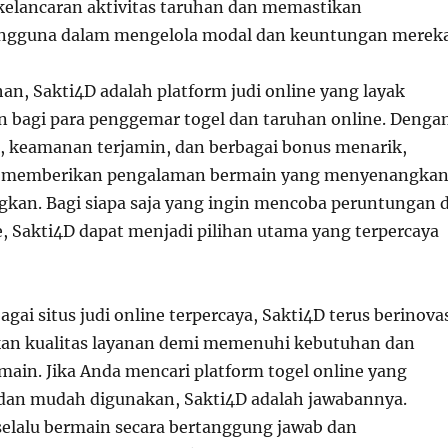
elancaran aktivitas taruhan dan memastikan
gguna dalam mengelola modal dan keuntungan mereka
an, Sakti4D adalah platform judi online yang layak
 bagi para penggemar togel dan taruhan online. Denga
, keamanan terjamin, dan berbagai bonus menarik,
 memberikan pengalaman bermain yang menyenangka
an. Bagi siapa saja yang ingin mencoba peruntungan d
e, Sakti4D dapat menjadi pilihan utama yang terpercaya
gai situs judi online terpercaya, Sakti4D terus berinova
an kualitas layanan demi memenuhi kebutuhan dan
main. Jika Anda mencari platform togel online yang
dan mudah digunakan, Sakti4D adalah jawabannya.
selalu bermain secara bertanggung jawab dan