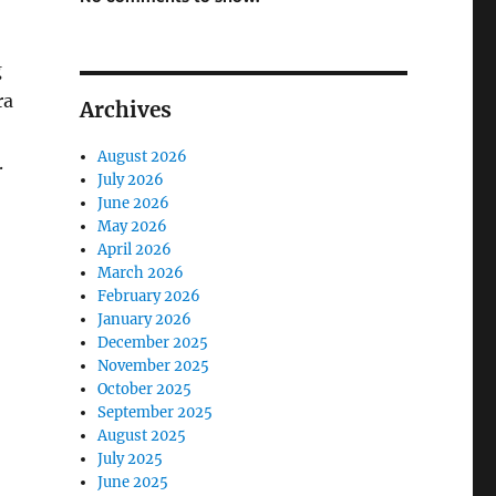
g
ra
Archives
August 2026
.
July 2026
June 2026
May 2026
April 2026
March 2026
February 2026
January 2026
December 2025
November 2025
October 2025
September 2025
August 2025
July 2025
June 2025