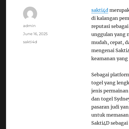
sakti4d
merupaka
di kalangan pem
Author
admin
reputasi sebagai
Posted
June 16, 2025
unggulan yang 
on
Tags
sakti4d
mudah, cepat, d
mengenai Sakti4
keamanan yang m
Sebagai platfor
togel yang leng
jenis permainan 
dan togel Sydne
pasaran judi ya
untuk memasang 
Sakti4D sebagai 