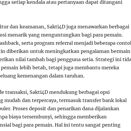
ingga setiap kendala atau pertanyaan dapat ditangani
i fitur dan keamanan, Sakti4D juga menawarkan berbagai
osi menarik yang menguntungkan bagi para pemain.
cashback, serta program referral menjadi beberapa conto
utin diberikan untuk meningkatkan pengalaman bermain
ikan nilai tambah bagi pengguna setia. Strategi ini tid
pemain lebih betah, tetapi juga membantu mereka
eluang kemenangan dalam taruhan.
e transaksi, Sakti4D mendukung berbagai opsi
 mudah dan terpercaya, termasuk transfer bank lokal
uler. Proses deposit dan penarikan dana dijalankan
npa biaya tersembunyi, sehingga memberikan
sial bagi para pemain. Hal ini tentu sangat penting